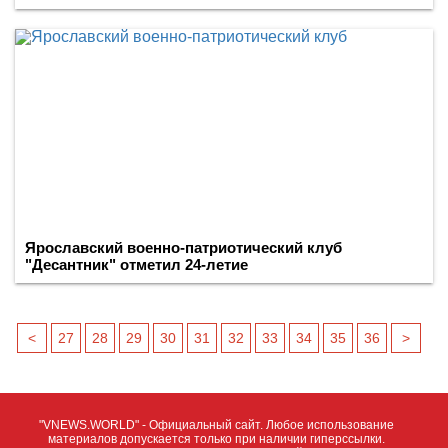
Ярославский военно-патриотический клуб
"Десантник" отметил 24-летие
<
27
28
29
30
31
32
33
34
35
36
>
"VNEWS.WORLD" - Официальный сайт. Любое использование
материалов допускается только при наличии гиперссылки.