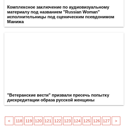
Комплексное заключение по аудиовизуальному
материалу под названием "Russian Woman"
исполнительницы под сценическим псевдонимом
Манижа
"Ветеранские вести" призвали пресечь попытку
дискредитации образа русской женщины
<
118
119
120
121
122
123
124
125
126
127
>