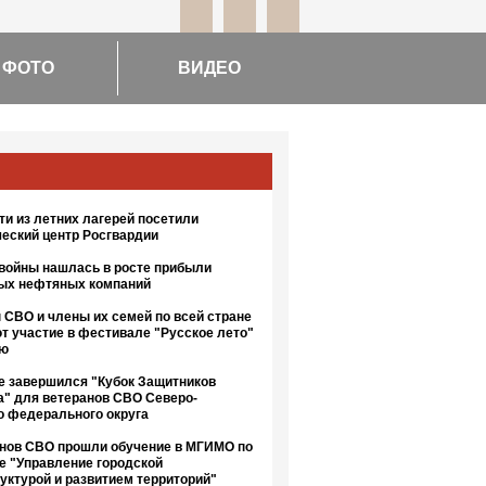
ФОТО
ВИДЕО
и из летних лагерей посетили
ческий центр Росгвардии
 войны нашлась в росте прибыли
ых нефтяных компаний
 СВО и члены их семей по всей стране
т участие в фестивале "Русское лето"
ию
е завершился "Кубок Защитников
а" для ветеранов СВО Северо-
о федерального округа
анов СВО прошли обучение в МГИМО по
е "Управление городской
уктурой и развитием территорий"