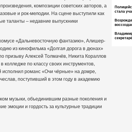
произведения, композиции советских авторов, а
Полицейс
стала уч
азовые и рок-мелодии. На сцене выступили как
Возрожде
ые таланты – недавние выпускники
воссозда
.
Владимир
секретар
 хомусе «Дальневосточную фантазию», Алишер-
одию из кинофильма «Долгая дорога в дюнах»
по призыву Алексей Толмачёв, Никита Кораллов
в колледже по классу своих инструментов,
ей исполнил романс «Очи чёрные» на домре,
ячеслав, поступивший в этом году в академию
иком музыки, объединившим разные поколения и
ие эмоции и гордость за культурные традиции