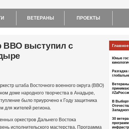
ТИ
ВЕТЕРАНЫ
ПРОЕКТЫ
р ВВО выступил с
Главное
адыре
Юные гост
кинологи
Разгадка
глобальн
Ветераны
ркестр штаба Восточного военного округа (ВВО)
принимаю
жном доме народного творчества в Анадыре,
#ZaРосс
ступление было приурочено к Году защитника
В Выборг
Отечеств
м для жителей региона.
Западног
30 ветер
енных оркестров Дальнего Востока
программ
вень исполнительского мастерства. Программа
инфрастр