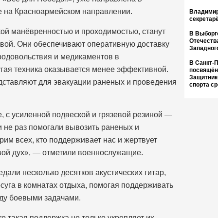
е на Красноармейском направлении.
Владимир
секретар
ой манёвренностью и проходимостью, станут
В Выборг
Отечеств
вой. Они обеспечивают оперативную доставку
Западног
продовольствия и медикаментов в
В Санкт-
угая техника оказывается менее эффективной.
посвящён
Защитник
дставляют для эвакуации раненых и проведения
спорта с
, с усиленной подвеской и грязевой резиной —
 не раз помогали вывозить раненых и
им всех, кто поддерживает нас и жертвует
евой дух», — отметили военнослужащие.
дали несколько десятков акустических гитар,
суга в комнатах отдыха, помогая поддерживать
ду боевыми задачами.
о такая поддержка не только укрепляет их