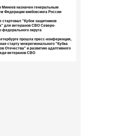
 Минеев назначен генеральным
ём Федерации кикбоксинга России
е стартовал "Кубок защитников
а" для ветеранов СВО Северо-
о федерального округа
Петербурге прошла пресс-конференция,
ная старту межрегионального "Кубка
ов Отечества" и развитию адаптивного
реди ветеранов СВО