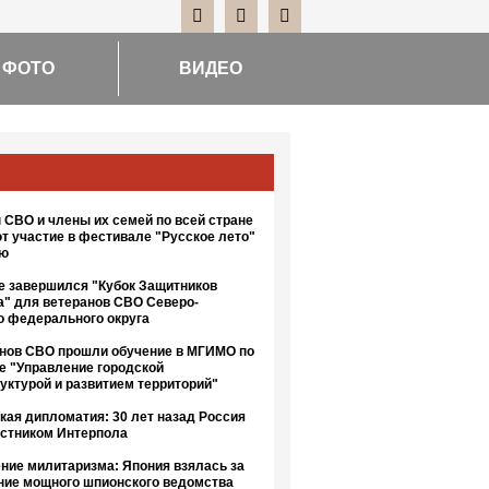
ФОТО
ВИДЕО
 СВО и члены их семей по всей стране
т участие в фестивале "Русское лето"
ию
е завершился "Кубок Защитников
а" для ветеранов СВО Северо-
о федерального округа
анов СВО прошли обучение в МГИМО по
е "Управление городской
уктурой и развитием территорий"
кая дипломатия: 30 лет назад Россия
астником Интерпола
ние милитаризма: Япония взялась за
ние мощного шпионского ведомства