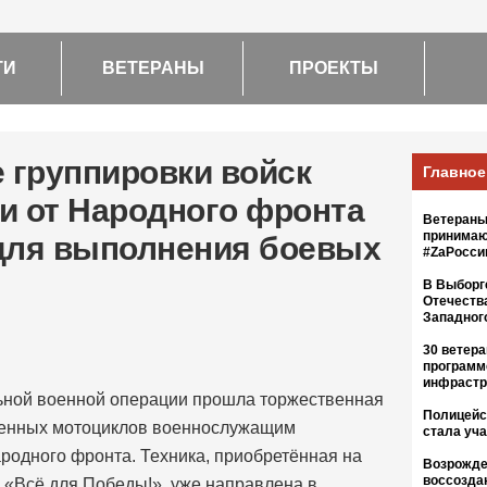
ТИ
ВЕТЕРАНЫ
ПРОЕКТЫ
 группировки войск
Главное
и от Народного фронта
Ветераны
принимаю
для выполнения боевых
#ZaРосс
В Выборг
Отечеств
Западног
30 ветер
программ
инфрастр
ьной военной операции прошла торжественная
Полицейс
менных мотоциклов военнослужащим
стала уч
ародного фронта. Техника, приобретённая на
Возрожде
воссозда
и «Всё для Победы!», уже направлена в