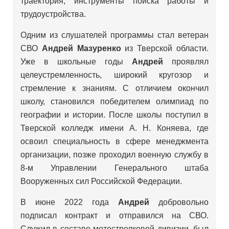
траектория, инструменты поиска работы и
трудоустройства.
Одним из слушателей программы стал ветеран
СВО
Андрей Мазуренко
из Тверской области.
Уже в школьные годы
Андрей
проявлял
целеустремленность, широкий кругозор и
стремление к знаниям. С отличием окончил
школу, становился победителем олимпиад по
географии и истории. После школы поступил в
Тверской колледж имени А. Н. Коняева, где
освоил специальность в сфере менеджмента
организации, позже проходил военную службу в
8-м Управлении Генерального штаба
Вооруженных сил Российской Федерации.
В июне 2022 года
Андрей
добровольно
подписал контракт и отправился на СВО.
Служил в составе мотострелковой дивизии, был