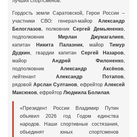
лучших спортсменов.
Гордость земли Саратовской, Герои России –
участники СВО: генерал-майор
Александр
Белоглазов
, полковник
Сергей Демьяненко
,
подполковник
Мирлан Джумагалиев
,
капитан
Никита Палазник
, майор
Тимур
Дудкин
, гвардии капитан
Сергей Назаров
,
майор
Андрей Филоненко
,
подполковник
Александр Аксёнов
,
лейтенант
Александр Потапов
,
рядовой
Арслан Султанов
, ефрейтор
Алексей
Максюков
, ефрейтор
Людмила Болилая
.
«Президент России Владимир Путин
объявил 2026 год Годом единства
народов. Наши спортивные состязания,
объединят юных спортсменов