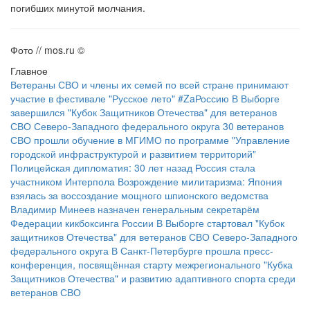
погибших минутой молчания.
Фото // mos.ru ©
Главное
Ветераны СВО и члены их семей по всей стране принимают
участие в фестивале "Русское лето" #ZaРоссию
В Выборге
завершился "Кубок Защитников Отечества" для ветеранов
СВО Северо-Западного федерального округа
30 ветеранов
СВО прошли обучение в МГИМО по программе "Управление
городской инфраструктурой и развитием территорий"
Полицейская дипломатия: 30 лет назад Россия стала
участником Интерпола
Возрождение милитаризма: Япония
взялась за воссоздание мощного шпионского ведомства
Владимир Минеев назначен генеральным секретарём
Федерации кикбоксинга России
В Выборге стартовал "Кубок
защитников Отечества" для ветеранов СВО Северо-Западного
федерального округа
В Санкт-Петербурге прошла пресс-
конференция, посвящённая старту межрегионального "Кубка
Защитников Отечества" и развитию адаптивного спорта среди
ветеранов СВО