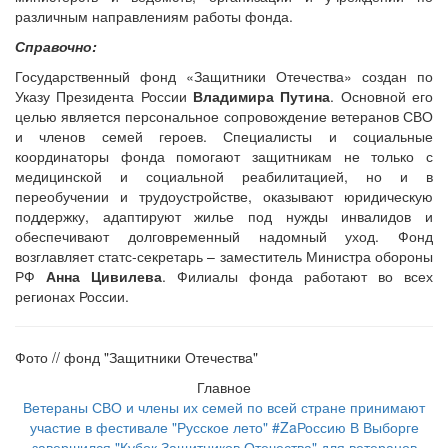
различным направлениям работы фонда.
Справочно:
Государственный фонд «Защитники Отечества» создан по
Указу Президента России
Владимира Путина
. Основной его
целью является персональное сопровождение ветеранов СВО
и членов семей героев. Специалисты и социальные
координаторы фонда помогают защитникам не только с
медицинской и социальной реабилитацией, но и в
переобучении и трудоустройстве, оказывают юридическую
поддержку, адаптируют жилье под нужды инвалидов и
обеспечивают долговременный надомный уход. Фонд
возглавляет статс-секретарь – заместитель Министра обороны
РФ
Анна Цивилева
. Филиалы фонда работают во всех
регионах России.
Фото // фонд "Защитники Отечества"
Главное
Ветераны СВО и члены их семей по всей стране принимают
участие в фестивале "Русское лето" #ZaРоссию
В Выборге
завершился "Кубок Защитников Отечества" для ветеранов