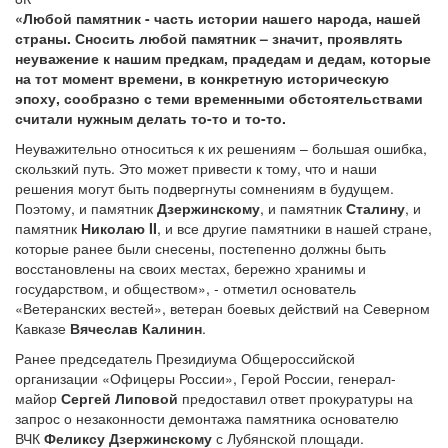
«Любой памятник - часть истории нашего народа, нашей
страны. Сносить любой памятник – значит, проявлять
неуважение к нашим предкам, прадедам и дедам, которые
на тот момент времени, в конкретную историческую
эпоху, сообразно с теми временными обстоятельствами
считали нужным делать то-то и то-то.
Неуважительно относиться к их решениям – большая ошибка,
скользкий путь. Это может привести к тому, что и наши
решения могут быть подвергнуты сомнениям в будущем.
Поэтому, и памятник
Дзержинскому
, и памятник
Сталину
, и
памятник
Николаю II
, и все другие памятники в нашей стране,
которые ранее были снесены, постепенно должны быть
восстановлены на своих местах, бережно хранимы и
государством, и обществом», - отметил основатель
«Ветеранских вестей», ветеран боевых действий на Северном
Кавказе
Вячеслав Калинин
.
Ранее председатель Президиума Общероссийской
организации «Офицеры России», Герой России, генерал-
майор
Сергей Липовой
предоставил ответ прокуратуры на
запрос о незаконности демонтажа памятника основателю
ВЧК
Феликсу Дзержинскому
с Лубянской площади.