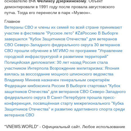
основателю ВЧК
Феликсу Дзержинскому
. Объект
демонтировали в 1991 году после провала августовского
путча. Тогда его перенесли в парк «Музеон».
Главное
Ветераны СВО и члены их семей по всей стране принимают
участие в фестивале "Русское лето" #ZaРоссию
В Выборге
завершился "Кубок Защитников Отечества" для ветеранов
СВО Северо-Западного федерального округа
30 ветеранов
СВО прошли обучение в МГИМО по программе "Управление
городской инфраструктурой и развитием территорий"
Полицейская дипломатия: 30 лет назад Россия стала
участником Интерпола
Возрождение милитаризма: Япония
взялась за воссоздание мощного шпионского ведомства
Владимир Минеев назначен генеральным секретарём
Федерации кикбоксинга России
В Выборге стартовал "Кубок
защитников Отечества" для ветеранов СВО Северо-Западного
федерального округа
В Санкт-Петербурге прошла пресс-
конференция, посвящённая старту межрегионального "Кубка
Защитников Отечества" и развитию адаптивного спорта среди
ветеранов СВО
"VNEWS.WORLD" - Официальный сайт. Любое использование