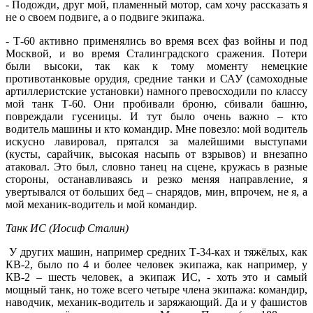
- Подожди, друг мой, пламенный мотор, сам хочу рассказать я
не о своем подвиге, а о подвиге экипажа.
- Т-60 активно применялись во время всех фаз войны и под
Москвой, и во время Сталинградского сражения. Потери
были высоки, так как к тому моменту немецкие
противотанковые орудия, средние танки и САУ (самоходные
артиллеристские установки) намного превосходили по классу
мой танк Т-60. Они пробивали броню, сбивали башню,
повреждали гусеницы. И тут было очень важно – кто
водитель машины и кто командир. Мне повезло: мой водитель
искусно лавировал, прятался за малейшими выступами
(кусты, сарайчик, высокая насыпь от взрывов) и внезапно
атаковал. Это был, словно танец на сцене, кружась в разные
стороны, останавливаясь и резко меняя направление, я
увертывался от больших бед – снарядов, мин, впрочем, не я, а
мой механик-водитель и мой командир.
Танк ИС (Иосиф Сталин)
У других машин, например средних Т-34-ках и тяжёлых, как
КВ-2, было по 4 и более человек экипажа, как например, у
КВ-2 – шесть человек, а экипаж ИС, - хоть это и самый
мощный танк, но тоже всего четыре члена экипажа: командир,
наводчик, механик-водитель и заряжающий. Да и у фашистов