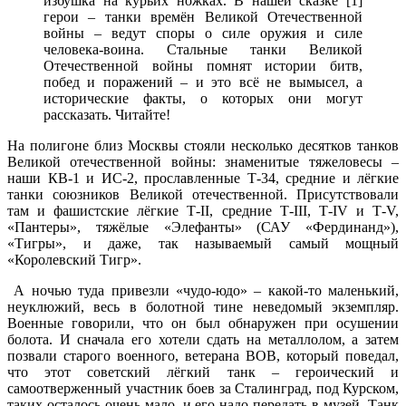
избушка на курьих ножках. В нашей сказке [1]
герои – танки времён Великой Отечественной
войны – ведут споры о силе оружия и силе
человека-воина. Стальные танки Великой
Отечественной войны помнят истории битв,
побед и поражений – и это всё не вымысел, а
исторические факты, о которых они могут
рассказать. Читайте!
На полигоне близ Москвы стояли несколько десятков танков
Великой отечественной войны: знаменитые тяжеловесы –
наши КВ-1 и ИС-2, прославленные Т-34, средние и лёгкие
танки союзников Великой отечественной. Присутствовали
там и фашистские лёгкие Т-II, средние Т-III, Т-IV и Т-V,
«Пантеры», тяжёлые «Элефанты» (САУ «Фердинанд»),
«Тигры», и даже, так называемый самый мощный
«Королевский Тигр».
А ночью туда привезли «чудо-юдо» – какой-то маленький,
неуклюжий, весь в болотной тине неведомый экземпляр.
Военные говорили, что он был обнаружен при осушении
болота. И сначала его хотели сдать на металлолом, а затем
позвали старого военного, ветерана ВОВ, который поведал,
что этот советский лёгкий танк – героический и
самоотверженный участник боев за Сталинград, под Курском,
таких осталось очень мало, и его надо передать в музей. Танк