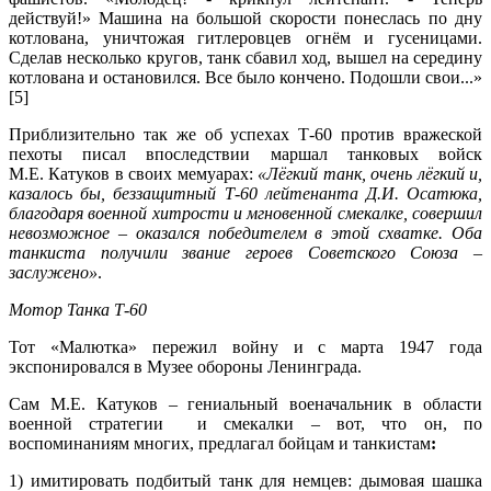
действуй!» Машина на большой скорости понеслась по дну
котлована, уничтожая гитлеровцев огнём и гусеницами.
Сделав несколько кругов, танк сбавил ход, вышел на середину
котлована и остановился. Все было кончено. Подошли свои...»
[5]
Приблизительно так же об успехах Т-60 против вражеской
пехоты писал впоследствии маршал танковых войск
М.Е. Катуков в своих мемуарах:
«Лёгкий танк, очень лёгкий и,
казалось бы, беззащитный Т-60 лейтенанта Д.И. Осатюка,
благодаря военной хитрости и мгновенной смекалке, совершил
невозможное – оказался победителем в этой схватке. Оба
танкиста получили звание героев Советского Союза –
заслужено»
.
Мотор Танка Т-60
Тот «Малютка» пережил войну и с марта 1947 года
экспонировался в Музее обороны Ленинграда.
Сам М.Е. Катуков – гениальный военачальник в области
военной стратегии и смекалки – вот, что он, по
воспоминаниям многих, предлагал бойцам и танкистам
:
1)
имитировать подбитый танк для немцев: дымовая шашка