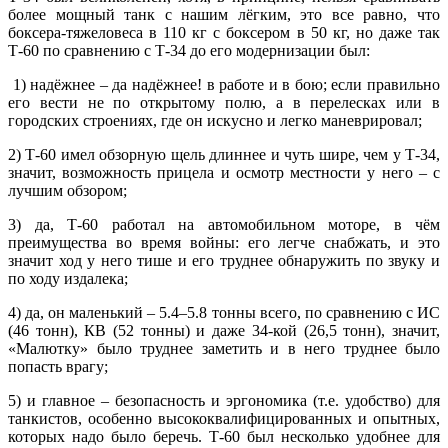
более мощный танк с нашим лёгким, это все равно, что
боксера-тяжеловеса в 110 кг с боксером в 50 кг, но даже так
Т-60 по сравнению с Т-34 до его модернизации был:
1) надёжнее – да надёжнее! в работе и в бою; если правильно
его вести не по открытому полю, а в перелесках или в
городских строениях, где он искусно и легко маневрировал;
2) Т-60 имел обзорную щель длиннее и чуть шире, чем у Т-34,
значит, возможность прицела и осмотр местности у него – с
лучшим обзором;
3) да, Т-60 работал на автомобильном моторе, в чём
преимущества во время войны: его легче снабжать, и это
значит ход у него тише и его труднее обнаружить по звуку и
по ходу издалека;
4) да, он маленький – 5.4–5.8 тонны всего, по сравнению с ИС
(46 тонн), КВ (52 тонны) и даже 34-кой (26,5 тонн), значит,
«Малютку» было труднее заметить и в него труднее было
попасть врагу;
5) и главное – безопасность и эргономика (т.е. удобство) для
танкистов, особенно высококвалифицированных и опытных,
которых надо было беречь. Т-60 был несколько удобнее для