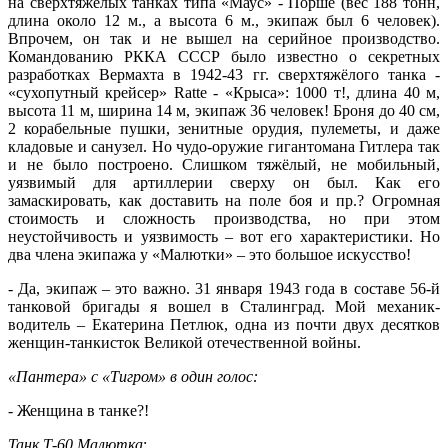
на сверхтяжёлых танках типа «Маус» - Порше (вес 188 тонн,
длина около 12 м., а высота 6 м., экипаж был 6 человек).
Впрочем, он так и не вышел на серийное производство.
Командованию РККА СССР было известно о секретных
разработках Вермахта в 1942-43 гг. сверхтяжёлого танка -
«сухопутный крейсер» Ratte - «Крыса»: 1000 т!, длина 40 м,
высота 11 м, ширина 14 м, экипаж 36 человек! Броня до 40 см,
2 корабельные пушки, зенитные орудия, пулеметы, и даже
кладовые и санузел. Но чудо-оружие гигантомана Гитлера так
и не было построено. Слишком тяжёлый, не мобильный,
уязвимый для артиллерии сверху он был. Как его
замаскировать, как доставить на поле боя и пр.? Огромная
стоимость и сложность производства, но при этом
неустойчивость и уязвимость – вот его характеристики. Но
два члена экипажа у «Малютки» – это большое искусство!
- Да, экипаж – это важно. 31 января 1943 года в составе 56-й
танковой бригады я вошел в Сталинград. Мой механик-
водитель – Екатерина Петлюк, одна из почти двух десятков
женщин-танкисток Великой отечественной войны.
«Пантера» с «Тигром» в один голос:
- Женщина в танке?!
Танк Т-60 Малютка
: