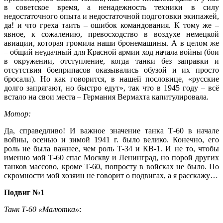
в советское время, а ненадежность техники в силу
недостаточного опыта и недостаточной подготовки экипажей,
да! и что греха таить – ошибок командования. К тому же –
явное, к сожалению, превосходство в воздухе немецкой
авиации, которая громила наши бронемашины. А в целом же
– общий неудачный для Красной армии ход начала войны (бои
в окружении, отступление, когда танки без заправки и
отсутствия боеприпасов оказывались обузой и их просто
бросали). Но как говорится, в нашей пословице, «русские
долго запрягают, но быстро едут», так что в 1945 году – всё
встало на свои места – Германия Вермахта капитулировала.
Мотор:
Да, справедливо! И важное значение танка Т-60 в начале
войны, осенью и зимой 1941 г. было велико. Конечно, его
роль не была важнее, чем роль Т-34 и КВ-1. И не то, чтобы
именно мой Т-60 спас Москву и Ленинград, но порой других
танков массово, кроме Т-60, попросту в войсках не было. По
скромности мой хозяин не говорит о подвигах, а я расскажу…
Подвиг №1
Танк Т-60
«Малютка»
: