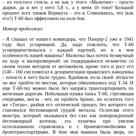
– из толстого стекла, а не как у этого «Малютки» - просто
дырки, да и вес у него 5,8 т., а у меня 10 тонн! Большой
процент всех танков Вермахта – это я. Сомневаюсь, что (как
его?) Т-60 был эффективен на поле боя.
Мотор продолжал:
- Я слышал от нашего командира, что Панцер-2 уже в 1941
году был устаревший. Да, надо пояснить, что Т-60
усовершенствовался с каждой партией, но и в чем
особенность нашей машины? Малютка был почти беззвучный
на ходу и малоразмерный: он подкрадывался незаметно со
своим тихим мотором от автомобиля, кроме того и рост его
(140 - 160 см) помогал в дезориентации вражеского наводчика
- попасть в него было трудно. Вдобавок из-за своей лёгкости
он мог пройти по мостам, которые обваливались под Т-34. И
еще Т-60-тку можно было без напряга транспортировать по
железным дорогам. Небольшая пушка танка Т-60, стрелявшая
очередями, могла - нет, не пробить броню, но ослепить того
же «Тигра», разбив его оптический прицел, без которого он
становился беспомощной грудой металла. Ослепляя этого
монстра, который оказывался без глаз как новорожденный
беспомощный котенок, эта пушечка при умелом
использовании справлялась и с бронеавтомобилями и
бронетранспортёрами. В бою моя машина была зверь, но