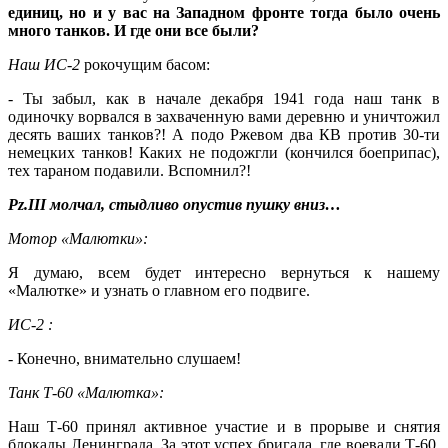
единиц, но и у вас на Западном фронте тогда было очень
много танков. И где они все были?
Наш ИС-2
рокочущим басом:
- Ты забыл, как в начале декабря 1941 года наш танк в
одиночку ворвался в захваченную вами деревню и уничтожил
десять ваших танков?! А подо Ржевом два КВ против 30-ти
немецких танков! Каких не подожгли (кончился боеприпас),
тех тараном подавили. Вспомнил?!
Pz.III молчал, стыдливо опустив пушку вниз…
Мотор «Малютки»:
Я думаю, всем будет интересно вернуться к нашему
«Малютке» и узнать о главном его подвиге.
ИС-2 :
- Конечно, внимательно слушаем!
Танк Т-60 «Малютка»:
Наш Т-60 принял активное участие и в прорыве и снятия
блокады Ленинграда. За этот успех бригада, где воевали Т-60,