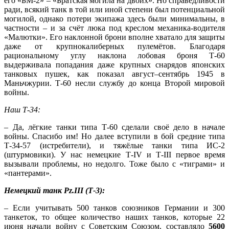
его «БМ-2» – «Братская могила на двоих». Но справедливости
ради, всякий танк в той или иной степени был потенциальной
могилой, однако потери экипажа здесь были минимальны, в
частности – и за счёт люка под креслом механика-водителя
«Малютки». Его наклонной брони вполне хватало для защиты
даже от крупнокалиберных пулемётов. Благодаря
рациональному углу наклона лобовая броня Т-60
выдерживала попадания даже крупных снарядов японских
танковых пушек, как показал август–сентябрь 1945 в
Маньчжурии. Т-60 несли службу до конца Второй мировой
войны.
Наш Т-34:
– Да, лёгкие танки типа Т-60 сделали своё дело в начале
войны. Спасибо им! Но далее вступили в бой средние типа
Т-34-57 (истребители), и тяжёлые танки типа ИС-2
(штурмовики). У нас немецкие Т-IV и Т-III первое время
вызывали проблемы, но недолго. Тоже было с «тиграми» и
«пантерами».
Немецкий танк Pz.III (Т-3):
– Если учитывать 500 танков союзников Германии и 300
танкеток, то общее количество наших танков, которые 22
июня начали войну с Советским Союзом, составляло
5600