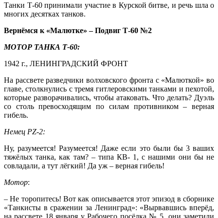
Танки Т-60 принимали участие в Курской битве, и речь шла о
многих десятках танков.
Вернёмся к «Малютке» – Подвиг Т-60 №2
МОТОР ТАНКА Т-60:
1942 г., ЛЕНИНГРАДСКИЙ ФРОНТ
На рассвете разведчики волховского фронта с «Малюткой» во
главе, столкнулись с тремя гитлеровскими танками и пехотой,
которые разворачивались, чтобы атаковать. Что делать? Дуэль
со столь превосходящим по силам противником – верная
гибель.
Немец
PZ
-2:
Ну, разумеется! Разумеется! Даже если это были бы 3 ваших
тяжёлых танка, как там? – типа КВ- 1, с нашими они бы не
совладали, а тут лёгкий! Да уж – верная гибель!
Мотор
:
– Не торопитесь! Вот как описывается этот эпизод в сборнике
«Танкисты в сражении за Ленинград»: «Вырвавшись вперёд,
на рассвете 18 января у Рабочего посёлка № 5, они заметили