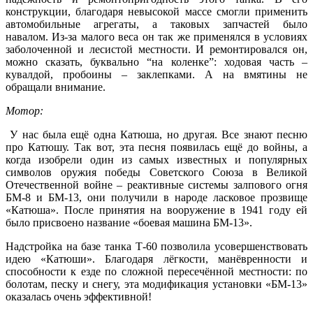
конструкции, благодаря невысокой массе смогли применить
автомобильные агрегаты, а таковых запчастей было
навалом. Из-за малого веса он так же применялся в условиях
заболоченной и лесистой местности. И ремонтировался он,
можно сказать, буквально “на коленке”: ходовая часть –
кувалдой, пробоины – заклепками. А на вмятины не
обращали внимание.
Мотор:
У нас была ещё одна Катюша, но другая. Все знают песню
про Катюшу. Так вот, эта песня появилась ещё до войны, а
когда изобрели один из самых известных и популярных
символов оружия победы Советского Союза в Великой
Отечественной войне – реактивные системы залпового огня
БМ-8 и БМ-13, они получили в народе ласковое прозвище
«Катюша». После принятия на вооружение в 1941 году ей
было присвоено название «боевая машина БМ-13».
Надстройка на базе танка Т-60 позволила усовершенствовать
идею «Катюши». Благодаря лёгкости, манёвренности и
способности к езде по сложной пересечённой местности: по
болотам, песку и снегу, эта модификация установки «БМ-13»
оказалась очень эффективной!