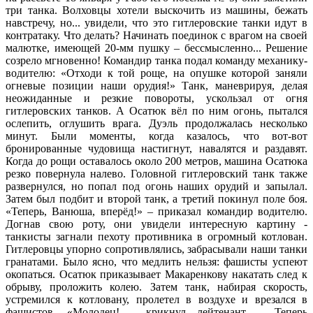
три танка. Волховцы хотели выскочить из машины, бежать
навстречу, но... увидели, что это гитлеровские танки идут в
контратаку. Что делать? Начинать поединок с врагом на своей
малютке, имеющей 20-мм пушку – бессмысленно... Решение
созрело мгновенно! Командир танка подал команду механику-
водителю: «Отходи к той роще, на опушке которой заняли
огневые позиции наши орудия!» Танк, маневрируя, делая
неожиданные и резкие повороты, ускользал от огня
гитлеровских танков. А Осатюк вёл по ним огонь, пытался
ослепить, оглушить врага. Дуэль продолжалась несколько
минут. Были моменты, когда казалось, что вот-вот
бронированные чудовища настигнут, навалятся и раздавят.
Когда до рощи оставалось около 200 метров, машина Осатюка
резко повернула налево. Головной гитлеровский танк также
развернулся, но попал под огонь наших орудий и запылал.
Затем был подбит и второй танк, а третий покинул поле боя.
«Теперь, Ванюша, вперёд!» – приказал командир водителю.
Догнав свою роту, они увидели интересную картину -
танкисты загнали пехоту противника в огромный котлован.
Гитлеровцы упорно сопротивлялись, забрасывали наши танки
гранатами. Было ясно, что медлить нельзя: фашисты успеют
окопаться. Осатюк приказывает Макаренкову накатать след к
обрыву, проложить колею. Затем танк, набирая скорость,
устремился к котловану, пролетел в воздухе и врезался в
фашистов. «Молодец! - крикнул лейтенант. - Теперь