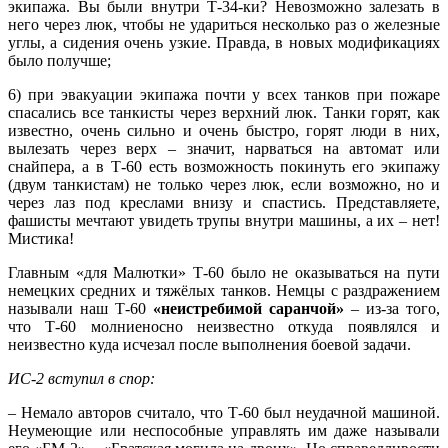
экипажа. Вы были внутри Т-34-ки? Невозможно залезать в
него через люк, чтобы не удариться несколько раз о железные
углы, а сидения очень узкие. Правда, в новых модификациях
было получше;
6) при эвакуации экипажа почти у всех танков при пожаре
спасались все танкисты через верхний люк. Танки горят, как
известно, очень сильно и очень быстро, горят люди в них,
вылезать через верх – значит, нарваться на автомат или
снайпера, а в Т-60 есть возможность покинуть его экипажу
(двум танкистам) не только через люк, если возможно, но и
через лаз под креслами внизу и спастись. Представляете,
фашисты мечтают увидеть трупы внутри машины, а их – нет!
Мистика!
Главным «для Малютки» Т-60 было не оказываться на пути
немецких средних и тяжёлых танков. Немцы с раздражением
называли наш Т-60
«неистребимой саранчой»
– из-за того,
что Т-60 молниеносно неизвестно откуда появлялся и
неизвестно куда исчезал после выполнения боевой задачи.
ИС-2 вступил в спор:
– Немало авторов считало, что Т-60 был неудачной машиной.
Неумеющие или неспособные управлять им даже называли