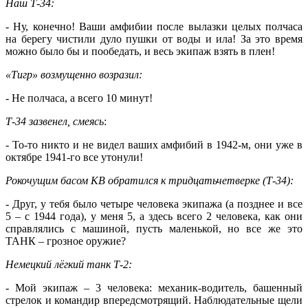
Наш Т-34:
- Ну, конечно! Ваши амфибии после вылазки целых полчаса
на берегу чистили дуло пушки от воды и ила! За это время
можно было бы и пообедать, и весь экипаж взять в плен!
«Тигр» возмущенно возразил:
- Не полчаса, а всего 10 минут!
Т-34 зазвенел, смеясь
:
- То-то никто и не видел ваших амфибий в 1942-м, они уже в
октябре 1941-го все утонули!
Рокочущим басом КВ обратился к тридцатьчетверке (Т-34):
- Друг, у тебя было четыре человека экипажа (а позднее и все
5 – с 1944 года), у меня 5, а здесь всего 2 человека, как они
справлялись с машиной, пусть маленькой, но все же это
ТАНК – грозное оружие?
Немецкий лёгкий танк Т-2:
- Мой экипаж – 3 человека: механик-водитель, башенный
стрелок и командир впередсмотрящий. Наблюдательные щели