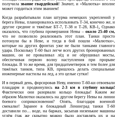
получила
звание гвардейской
! Значит, и «Малютка» вполне
может гордиться этим званием!
Когда разрабатывали план штурма немецких укреплений у
берега Невы, планировалось использовать Т-34, конечно же, и
другие средние и тяжёлые БТ-7, Т-38 и Т-28, КВ-1
.
Однако
оказалось, что глубина промерзания Невы –
около 25-40 см,
что не позволило реализовать этот план. Танки просто
потонули бы в Неве, и тогда в бой пошли «Малютки»,
которые на других фронтах уже не были танками главного
удара. Поскольку Т-60 был легче всех других бронированных
машин, он не проваливал лёд и не обрушивал мосты,
обеспечивая первою волну наступления при прорыве
блокады. В то же время, для тридцатьчетверок и тем более для
тяжёлых танков, типа КВ, пришлось делать специальные
инженерные настилы на лед, а это целые сутки!
И в первый день, форсировав Неву, именно Т-60-ки отвоевали
плацдарм и продвинулись
на 2-3 км в глубину кольца!
Фактически они разорвали кольцо блокады! Каким же
образом Малютки оказались на другом берегу Невы на линии
боевого соприкосновения? Опять, благодаря военной
смекалке! Заранее в блокадный Ленинград танки Т-60
доставили по… воде, на баржах, засыпав низенькие машины
углём (так же скрытно можно было доставлять их и на