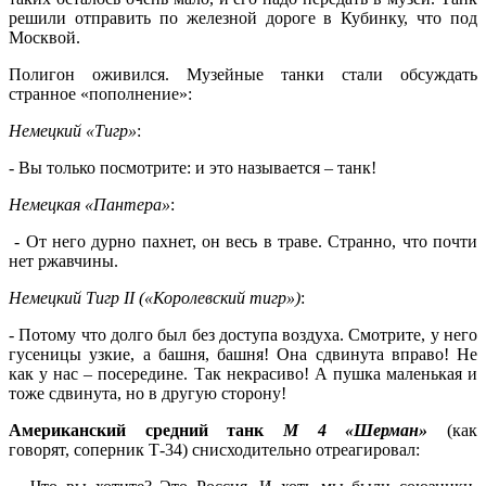
решили отправить по железной дороге в Кубинку, что под
Москвой.
Полигон оживился. Музейные танки стали обсуждать
странное «пополнение»:
Немецкий
«Тигр»
:
- Вы только посмотрите: и это называется – танк!
Немецкая «Пантера»
:
- От него дурно пахнет, он весь в траве. Странно, что почти
нет ржавчины.
Немецкий
Тигр
II
(«Королевский тигр»)
:
- Потому что долго был без доступа воздуха. Смотрите, у него
гусеницы узкие, а башня, башня! Она сдвинута вправо! Не
как у нас – посередине. Так некрасиво! А пушка маленькая и
тоже сдвинута, но в другую сторону!
Американский средний танк
М 4 «Шерман»
(как
говорят, соперник Т-34) снисходительно отреагировал: