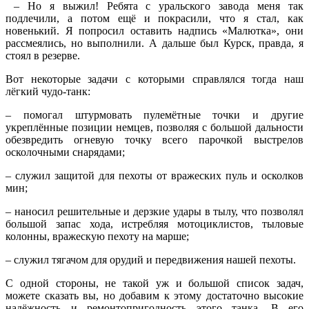
– Но я выжил! Ребята с уральского завода меня так
подлечили, а потом ещё и покрасили, что я стал, как
новенький. Я попросил оставить надпись «Малютка», они
рассмеялись, но выполнили. А дальше был Курск, правда, я
стоял в резерве.
Вот некоторые задачи с которыми справлялся тогда наш
лёгкий чудо-танк:
– помогал штурмовать пулемётные точки и другие
укреплённые позиции немцев, позволяя с большой дальности
обезвредить огневую точку всего парочкой выстрелов
осколочными снарядами;
– служил защитой для пехоты от вражеских пуль и осколков
мин;
– наносил решительные и дерзкие удары в тылу, что позволял
большой запас хода, истребляя мотоциклистов, тыловые
колонны, вражескую пехоту на марше;
– служил тягачом для орудий и передвижения нашей пехоты.
С одной стороны, не такой уж и большой список задач,
можете сказать вы, но добавим к этому достаточно высокие
надёжность и ремонтопригодность этого танка. В его