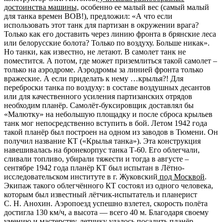
достоинства машины,
особенно ее малый вес (самый малый
для танка времен ВОВ!), предложил: «А что если
использовать этот танк для партизан в окружении врага?
Только как его доставить через линию фронта в брянские леса
или белорусские болота? Только по воздуху. Больше никак».
Но танки, как известно, не летают. В самолет танк не
поместится. А потом, где может приземлиться такой самолет –
только на аэродроме. Аэродромы за линией фронта только
вражеские. А если приделать к нему …крылья?! Для
переброски танка по воздуху: в составе воздушных десантов
или для качественного усиления партизанских отрядов
необходим планёр. Самолёт-буксировщик доставлял бы
«Малютку» на небольшую площадку и после сброса крыльев
танк мог непосредственно вступить в бой. Летом 1942 года
такой планёр был построен на одном из заводов в Тюмени. Он
получил название КТ («Крылья танка»). Эта конструкция
навешивалась на бронекорпус танка Т-60. Его облегчали,
сливали топливо, убирали тяжести и тогда в августе –
сентябре 1942 года планёр КТ был испытан в Лётно-
исследовательском институте в г. Жуковский
под Москвой
.
Экипаж такого облегчённого КТ состоял из одного человека,
которым был известный лётчик-испытатель и планерист
С. Н. Анохин. Аэропоезд успешно взлетел, скорость полёта
достигла 130 км/ч, а высота — всего 40 м. Благодаря своему
умению и мастерству, летчику удалось посадить планёр