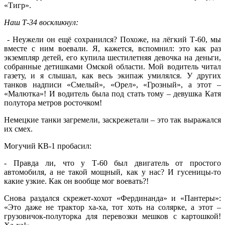
«Тигр».
Наш Т-34 воскликнул:
- Неужели он ещё сохранился? Похоже, на лёгкий Т-60, мы
вместе с ним воевали. Я, кажется, вспомнил: это как раз
экземпляр детей, его купила шестилетняя девочка на деньги,
собранные детишками Омской области. Мой водитель читал
газету, и я слышал, как весь экипаж умилялся. У других
танков надписи «Смелый», «Орел», «Грозный», а этот –
«Малютка»! И водитель была под стать тому – девушка Катя
полутора метров росточком!
Немецкие танки загремели, заскрежетали – это так выражался
их смех.
Могучий КВ-1 пробасил:
- Правда ли, что у Т-60 был двигатель от простого
автомобиля, а не такой мощный, как у нас? И гусеницы-то
какие узкие. Как он вообще мог воевать?!
Снова раздался скрежет-хохот «Фердинанда» и «Пантеры»:
«Это даже не трактор ха-ха, тот хоть на солярке, а этот –
грузовичок-полуторка для перевозки мешков с картошкой!