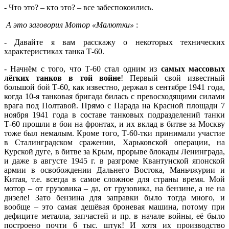
- Что это? – кто это? – все забеспокоились.
А это заговорил Мотор «Малютки»
:
- Давайте я вам расскажу о некоторых технических
характеристиках танка Т-60.
- Начнём с того, что Т-60 стал одним из
самых массовых
лёгких танков в той войне
! Первый свой известный
большой бой Т-60, как известно, держал в сентябре 1941 года,
когда 10-я танковая бригада билась с превосходящими силами
врага под Полтавой. Прямо с Парада на Красной площади 7
ноября 1941 года в составе танковых подразделений танки
Т-60 прошли в бои на фронтах, и их вклад в битве за Москву
тоже был немалым. Кроме того, Т-60-тки принимали участие
в Сталинградском сражении, Харьковской операции, на
Курской дуге, в битве за Крым, прорыве блокады Ленинграда,
и даже в августе 1945 г. в разгроме Квантунской японской
армии в освобождении Дальнего Востока, Маньчжурии и
Китая, т.е. всегда в самое сложное для страны время. Мой
мотор – от грузовика – да, от грузовика, на бензине, а не на
дизеле! Зато бензина для заправки было тогда много, и
вообще – это самая дешёвая броневая машина, потому при
дефиците металла, запчастей и пр. в начале войны, её было
построено почти 6 тыс. штук! И хотя их производство