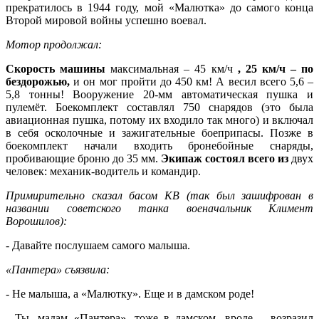
прекратилось в 1944 году, мой «Малютка» до самого конца
Второй мировой войны успешно воевал.
Мотор продолжал:
Скорость машины
максимальная – 45 км/ч
, 25 км/ч – по
бездорожью,
и он мог пройти до 450 км! А весил всего 5,6 –
5,8 тонны! Вооружение 20-мм автоматическая пушка и
пулемёт. Боекомплект составлял 750 снарядов (это была
авиационная пушка, потому их входило так много) и включал
в себя осколочные и зажигательные боеприпасы. Позже в
боекомплект начали входить бронебойные снаряды,
пробивающие броню до 35 мм.
Экипаж
состоял всего из
двух
человек: механик-водитель и командир.
Примирительно сказал басом КВ (так был зашифрован в
названии советского танка военачальник Климент
Ворошилов):
- Давайте послушаем самого малыша.
«Пантера» съязвила:
- Не малыша, а «Малютку». Еще и в дамском роде!
- Ты, мадам «Пантера», тоже в дамском, вроде, - возразил