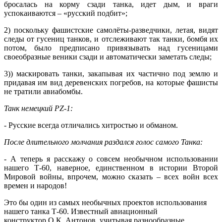
бросалась на корму сзади танка, идет дым, и враги
успокаиваются – «русский подбит»;
2) поскольку фашистские самолёты-разведчики, летая, видят
следы от гусениц танков, и отслеживают так танки, бомбя их
потом, было предписано привязывать над гусеницами
своеобразные веники сзади и автоматически заметать следы;
3)) маскировать танки, закапывая их частично под землю и
придавая им вид деревенских погребов, на которые фашисты
не тратили авиабомбы.
Танк немецкий PZ
-1:
- Русские всегда отличались хитростью и обманом.
После длительного молчания раздался голос самого Танка:
- А теперь я расскажу о совсем необычном использовании
нашего Т-60, наверное, единственном в истории Второй
Мировой войны, впрочем, можно сказать – всех войн всех
времен и народов!
Это бы один из самых необычных проектов использования
нашего танка Т-60. Известный авиационный
конструктор О.К. Антонов
, учитывая разнообразные