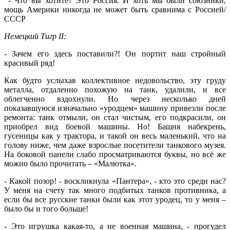
- Что вы хотите? Это Россия. И хоть мы были союзники,
мощь Америки никогда не может быть сравнима с Россией/
СССР
Немецкий
Тигр
II
:
- Зачем его здесь поставили?! Он портит наш стройный
красивый ряд!
Как будто услыхав коллективное недовольство, эту груду
металла, отдаленно похожую на танк, удалили, и все
облегченно вздохнули. Но через несколько дней
показавшуюся изначально «уродцем» машину привезли после
ремонта: танк отмыли, он стал чистым, его подкрасили, он
приобрел вид боевой машины. Но! Башня набекрень,
гусеницы как у трактора, и такой он весь маленький, что на
голову ниже, чем даже взрослые посетители танкового музея.
На боковой панели слабо просматриваются буквы, но всё же
можно было прочитать – «Малютка».
- Какой позор! - воскликнула «Пантера», - кто это среди нас?
У меня на счету так много подбитых танков противника, а
если бы все русские танки были как этот уродец, то у меня –
было бы и того больше!
- Это игрушка какая-то, а не военная машина, - прогудел