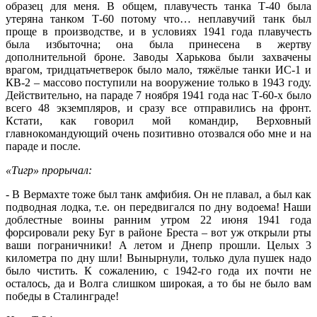
образец для меня. В общем, плавучесть танка Т-40 была
утеряна танком Т-60 потому что… неплавучий танк был
проще в производстве, и в условиях 1941 года плавучесть
была избыточна; она была принесена в жертву
дополнительной броне. Заводы Харькова были захвачены
врагом, тридцатьчетверок было мало, тяжёлые танки ИС-1 и
КВ-2 – массово поступили на вооружение только в 1943 году.
Действительно, на параде 7 ноября 1941 года нас Т-60-х было
всего 48 экземпляров, и сразу все отправились на фронт.
Кстати, как говорил мой командир, Верховный
главнокомандующий очень позитивно отозвался обо мне и на
параде и после.
«Тигр» прорычал:
- В Вермахте тоже был танк амфибия. Он не плавал, а был как
подводная лодка, т.е. он передвигался по дну водоема! Наши
доблестные воины ранним утром 22 июня 1941 года
форсировали реку Буг в районе Бреста – вот уж открыли рты
ваши пограничники! А летом и Днепр прошли. Целых 3
километра по дну шли! Вынырнули, только дула пушек надо
было чистить. К сожалению, с 1942-го года их почти не
осталось, да и Волга слишком широкая, а то бы не было вам
победы в Сталинграде!