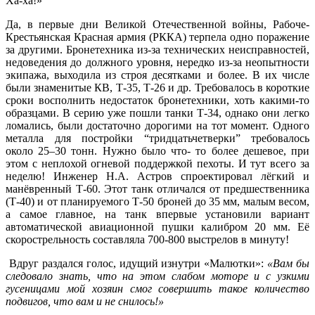
Ха-ха!»
Да, в первые дни Великой Отечественной войны, Рабоче-
Крестьянская Красная армия (РККА) терпела одно поражение
за другими. Бронетехника из-за технических неисправностей,
недоведения до должного уровня, нередко из-за неопытности
экипажа, выходила из строя десятками и более. В их числе
были знаменитые КВ, Т-35, Т-26 и др. Требовалось в короткие
сроки восполнить недостаток бронетехники, хоть какими-то
образцами. В серию уже пошли танки Т-34, однако они легко
ломались, были достаточно дорогими на тот момент. Одного
металла для постройки “тридцатьчетверки” требовалось
около
25–30 тонн. Нужно было что- то более дешевое, при
этом с неплохой огневой поддержкой пехоты. И тут всего за
неделю! Инженер Н.А. Астров спроектировал лёгкий и
манёвренный Т-60. Этот танк отличался от предшественника
(Т-40) и от планируемого Т-50 броней до 35 мм, малым весом,
а самое главное, на танк впервые установили вариант
автоматической авиационной пушки калибром 20 мм. Её
скорострельность составляла 700-800 выстрелов в минуту!
Вдруг раздался голос, идущий изнутри «Малютки»:
«Вам бы
следовало знать, что на этом слабом моторе и с узкими
гусеницами мой хозяин смог совершить такое количество
подвигов, что вам и не снилось!»