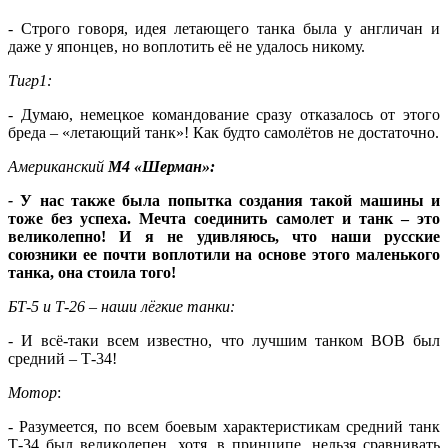
- Строго говоря, идея летающего танка была у англичан и
даже у японцев, но воплотить её не удалось никому.
Тигр1:
- Думаю, немецкое командование сразу отказалось от этого
бреда – «летающий танк»! Как будто самолётов не достаточно.
Американский
М4 «Шерман»:
-
У нас также была попытка создания такой машины и
тоже без успеха. Мечта соединить самолет и танк – это
великолепно! И я не удивляюсь, что наши русские
союзники ее почти воплотили на основе этого маленького
танка, она стоила того!
БТ-5 и Т-26 – наши лёгкие танки:
- И всё-таки всем известно, что лучшим танком ВОВ был
средний – Т-34!
Мотор
:
- Разумеется, по всем боевым характеристикам средний танк
Т-34 был великолепен, хотя, в принципе, нельзя сравнивать