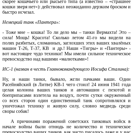
скорее кошачьего или рысьего типа (а известно – «страшнее
кошки зверя нет»): действовал неожиданно дерзким броском и
быстро исчезал.
Немецкий танк «Пантера»:
- Тоже мне – кошка! То ли дело мы – танки Вермахта! Это –
сила! Мощь! Красота! Сколько летом 41-го мы видели на
полях разбитых, сломанных, заглохших этих ваших хвалёных
машин Т-26, Т-37, КВ и др.! Наши «Тигры» и «Пантеры» -
вот настоящее чудо техники! Мы имели сильное техническое
превосходство над вашими «малютками»!
ИС-1 (назван в честь Главнокомандующего Иосифа Сталина):
Ну, и наши танки, бывало, жгли пачками ваши. Один
Расейняйский (в Литве) КВ-1 чего стоил! 24 июня 1941 года
целая колонна ваших танков и автомашин с пехотой и
боеприпасами взлетела на воздух, почти сутки окруженный
со всех сторон один единственный танк сопротивлялся и
уничтожал технику и живую силу, словно медведь среди
своры собак!
А причинами поражений советских танковых войск в
начале войны были отнюдь не количество и техническое
превосходство ваших танков, как часто писалось даже и у нас