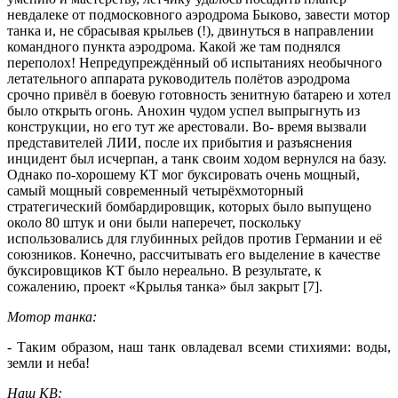
невдалеке от подмосковного аэродрома Быково, завести мотор
танка и, не сбрасывая крыльев (!), двинуться в направлении
командного пункта аэродрома. Какой же там поднялся
переполох! Непредупреждённый об испытаниях необычного
летательного аппарата руководитель полётов аэродрома
срочно привёл в боевую готовность зенитную батарею и хотел
было открыть огонь. Анохин чудом успел выпрыгнуть из
конструкции, но его тут же арестовали. Во- время вызвали
представителей ЛИИ, после их прибытия и разъяснения
инцидент был исчерпан, а танк своим ходом вернулся на базу.
Однако по-хорошему КТ мог буксировать очень мощный,
самый мощный современный четырёхмоторный
стратегический бомбардировщик, которых было выпущено
около 80 штук и они были наперечет, поскольку
использовались для глубинных рейдов против Германии и её
союзников. Конечно, рассчитывать его выделение в качестве
буксировщиков КТ было нереально. В результате, к
сожалению, проект «Крылья танка» был закрыт [7].
Мотор танка:
- Таким образом, наш танк овладевал всеми стихиями: воды,
земли и неба!
Наш КВ: