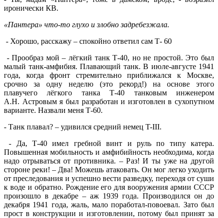
иронически КВ.
«Пантера» что-то глухо и злобно задребезжала.
- Хорошо, расскажу – спокойно ответил сам Т- 60
- Прообраз мой – лёгкий танк Т-40, но не простой. Это был
малый танк-амфибия. Плавающий танк. В июле-августе 1941
года, когда фронт стремительно приближался к Москве,
срочно за одну неделю (это рекорд!) на основе этого
плавучего лёгкого танка Т-40 танковым инженером
А.Н. Астровым я был разработан и изготовлен в сухопутном
варианте. Назвали меня Т-60.
- Танк плавал? – удивился средний немец T-III.
- Да, Т-40 имел гребной винт и руль по типу катера.
Повышенная мобильность и амфибийность необходима, когда
надо отрываться от противника. – Раз! И ты уже на другой
стороне реки! – Два! Можешь атаковать. Он мог легко уходить
от преследования и успешно вести разведку, переходя от суши
к воде и обратно. Рождение его для вооружения армии СССР
произошло в декабре – аж 1939 года. Производился он до
декабря 1941 года, жаль, мало поработал-повоевал. Зато был
прост в конструкции и изготовлении, потому был принят за