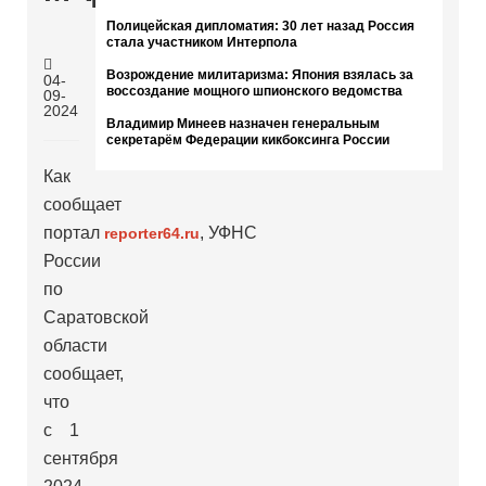
Полицейская дипломатия: 30 лет назад Россия
стала участником Интерпола
Возрождение милитаризма: Япония взялась за
04-
воссоздание мощного шпионского ведомства
09-
5К
2024
Владимир Минеев назначен генеральным
секретарём Федерации кикбоксинга России
Как
сообщает
портал
, УФНС
reporter64.ru
России
по
Саратовской
области
сообщает,
что
с 1
сентября