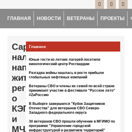
ГЛАВНАЯ
НОВОСТИ
ВЕТЕРАНЫ
ПРОЕКТЫ
Саратовские
Главное
налоговики
Юные гости из летних лагерей посетили
кинологический центр Росгвардии
напомнили
Разгадка войны нашлась в росте прибыли
жителям
глобальных нефтяных компаний
региона
Ветераны СВО и члены их семей по всей стране
принимают участие в фестивале "Русское лето"
#ZaРоссию
о
В Выборге завершился "Кубок Защитников
КЭП
Отечества" для ветеранов СВО Северо-
Западного федерального округа
и
30 ветеранов СВО прошли обучение в МГИМО по
программе "Управление городской
МЧД
инфраструктурой и развитием территорий"