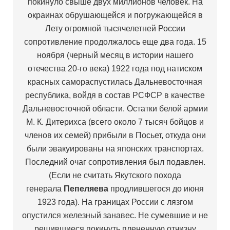
покинуло свыше двух миллионов человек. На
окраинах обрушающейся и погружающейся в
Лету огромной тысячелетней России
сопротивление продолжалось еще два года. 15
ноября (черный месяц в истории нашего
отечества 20-го века) 1922 года под натиском
красных самораспустилась Дальневосточная
республика, войдя в состав РСФСР в качестве
Дальневосточной области. Остатки белой армии
М. К. Дитерихса (всего около 7 тысяч бойцов и
членов их семей) прибыли в Посьет, откуда они
были эвакуированы на японских транспортах.
Последний очаг сопротивления был подавлен.
(Если не считать Якутского похода
генерала
Пепеляева
продлившегося до июня
1923 года). На границах России с лязгом
опустился железный занавес. Не сумевшие и не
решившиеся покинуть плененную отчизну