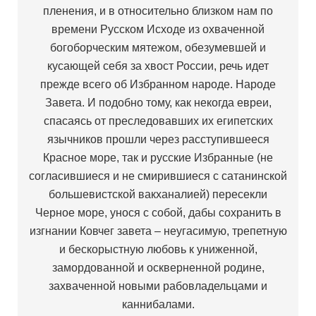
пленения, и в относительно близком нам по
времени Русском Исходе из охваченной
богоборческим мятежом, обезумевшей и
кусающей себя за хвост России, речь идет
прежде всего об Избранном народе. Народе
Завета. И подобно тому, как некогда евреи,
спасаясь от преследовавших их египетских
язычников прошли через расступившееся
Красное море, так и русские Избранные (не
согласившиеся и не смирившиеся с сатанинской
большевистской вакханалией) пересекли
Черное море, унося с собой, дабы сохранить в
изгнании Ковчег завета – неугасимую, трепетную
и бескорыстную любовь к униженной,
замордованной и оскверненной родине,
захваченной новыми рабовладельцами и
каннибалами.