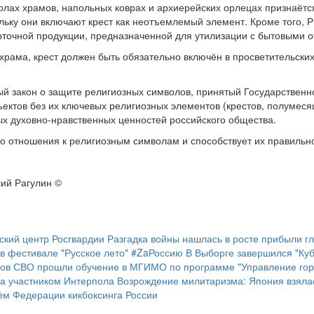
лах храмов, напольных коврах и архиерейских орлецах признаётс
ьку они включают крест как неотъемлемый элемент. Кроме того, Р
ерточной продукции, предназначенной для утилизации с бытовыми 
 храма, крест должен быть обязательно включён в просветительских
й закон о защите религиозных символов, принятый Государственн
ектов без их ключевых религиозных элементов (крестов, полумесяце
х духовно-нравственных ценностей российского общества.
о отношения к религиозным символам и способствует их правильн
лий Рагулин ©
еский центр Росгвардии
Разгадка войны нашлась в росте прибыли 
 в фестивале "Русское лето" #ZaРоссию
В Выборге завершился "Ку
нов СВО прошли обучение в МГИМО по программе "Управление горо
ла участником Интерпола
Возрождение милитаризма: Япония взяла
м Федерации кикбоксинга России