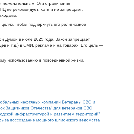
я нежелательным. Эти ограничения
ПЦ не рекомендует, хотя и не запрещает,
отходами.
 целях, чтобы подчеркнуть его религиозное
ой Думой в июле 2025 года. Закон запрещает
в и т.д.) в СМИ, рекламе и на товарах. Его цель —
ому использованию в повседневной жизни.
глобальных нефтяных компаний
Ветераны СВО и
бок Защитников Отечества" для ветеранов СВО
дской инфраструктурой и развитием территорий"
сь за воссоздание мощного шпионского ведомства