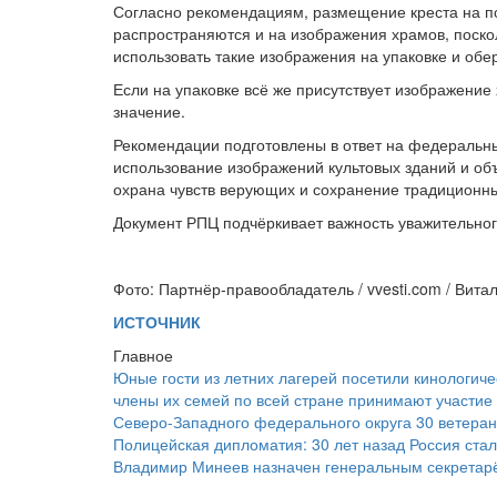
Согласно рекомендациям, размещение креста на по
распространяются и на изображения храмов, поскол
использовать такие изображения на упаковке и об
Если на упаковке всё же присутствует изображение
значение.
Рекомендации подготовлены в ответ на федеральны
использование изображений культовых зданий и объ
охрана чувств верующих и сохранение традиционны
Документ РПЦ подчёркивает важность уважительног
Фото: Партнёр-правообладатель / vvesti.com / Вита
ИСТОЧНИК
Главное
Юные гости из летних лагерей посетили кинологич
члены их семей по всей стране принимают участие
Северо-Западного федерального округа
30 ветера
Полицейская дипломатия: 30 лет назад Россия ста
Владимир Минеев назначен генеральным секретарё