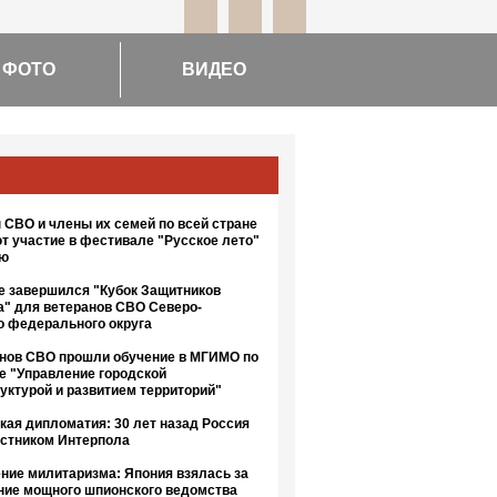
ФОТО
ВИДЕО
 СВО и члены их семей по всей стране
т участие в фестивале "Русское лето"
ию
е завершился "Кубок Защитников
а" для ветеранов СВО Северо-
о федерального округа
анов СВО прошли обучение в МГИМО по
е "Управление городской
уктурой и развитием территорий"
кая дипломатия: 30 лет назад Россия
астником Интерпола
ние милитаризма: Япония взялась за
ние мощного шпионского ведомства