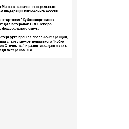
 Минеев назначен генеральным
ём Федерации кикбоксинга России
е стартовал "Кубок защитников
а" для ветеранов СВО Северо-
о федерального округа
Петербурге прошла пресс-конференция,
ная старту межрегионального "Кубка
ов Отечества" и развитию адаптивного
реди ветеранов СВО