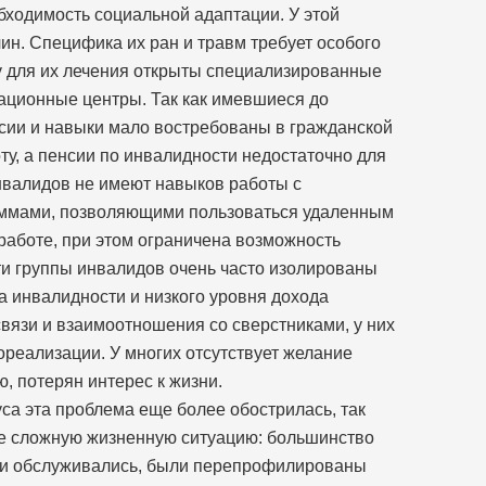
бходимость социальной адаптации. У этой
ин. Специфика их ран и травм требует особого
у для их лечения открыты специализированные
тационные центры. Так как имевшиеся до
сии и навыки мало востребованы в гражданской
оту, а пенсии по инвалидности недостаточно для
нвалидов не имеют навыков работы с
аммами, позволяющими пользоваться удаленным
работе, при этом ограничена возможность
ти группы инвалидов очень часто изолированы
за инвалидности и низкого уровня дохода
вязи и взаимоотношения со сверстниками, у них
ореализации. У многих отсутствует желание
, потерян интерес к жизни.
са эта проблема еще более обострилась, так
ее сложную жизненную ситуацию: большинство
они обслуживались, были перепрофилированы