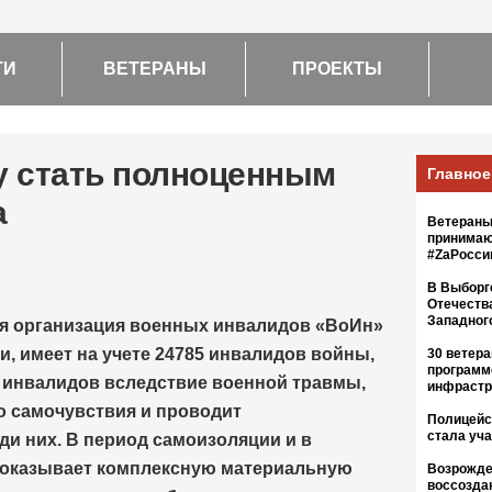
ТИ
ВЕТЕРАНЫ
ПРОЕКТЫ
у стать полноценным
Главное
а
Ветераны
принимаю
#ZaРосс
В Выборг
Отечеств
Западног
я организация военных инвалидов «ВоИн»
и, имеет на учете 24785 инвалидов войны,
30 ветер
программ
 инвалидов вследствие военной травмы,
инфрастр
о самочувствия и проводит
Полицейс
стала уч
и них. В период самоизоляции и в
 оказывает комплексную материальную
Возрожде
воссозда