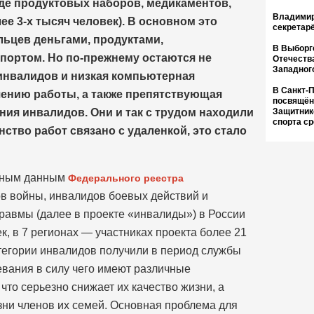
де продуктовых наборов, медикаментов,
Владимир
е 3-х тысяч человек). В основном это
секретар
ьцев деньгами, продуктами,
В Выборг
портом. Но по-прежнему остаются не
Отечеств
Западног
нвалидов и низкая компьютерная
В Санкт-
ению работы, а также препятствующая
посвящён
ия инвалидов. Они и так с трудом находили
Защитник
спорта с
инство работ связано с удаленкой, это стало
ьным данным
Федерального реестра
в войны, инвалидов боевых действий и
равмы (далее в проекте «инвалиды») в России
к, в 7 регионах — участниках проекта более 21
атегории инвалидов получили в период службы
левания в силу чего имеют различные
что серьезно снижает их качество жизни, а
зни членов их семей. Основная проблема для