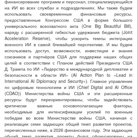
финансирование программ и персонал, специализирующийся
на ИИ во всех службах и подразделениях. Мы также будем
использовать своевременные финансовые ресурсы,
предоставленные Конгрессом США в форме большого
универсального всеохватного акта (One Big Beautiful Bill),
наряду с расширенной гибкостью удержания бюджета (Joint
Acceleration Reserve), чтобы ускорить темпы интеграции
военного ИИ в самой ближайшей перспективе. И мы будем
использовать доступ, возможности, инвестиции и знания
союзников и партнёров США для поддержки наших общих
целей в соответствии с Планом действий Президента США
Д. Трампа по ИИ «Лидерство в международной дипломатии и
безопасности в области ИИ» (AI Action Plan to «Lead in
International AI Diplomacy and Security»). Главное управление
по цифровым технологиям и ИИ (Chief Digital and AI Office
(CDAO)) Министерства войны США и эти расширенные
ресурсы будут переориентированы, чтобы задействовать
критически важные основополагающие факторы,
необходимые для интенсификации усилий по военным
победам во всем Министерстве войны США, начиная с
реализации семи задающих общий темп развития проектов,
перечисленных ниже, в 2026 финансовом году. Эти задающие
общий темп развития проекты будут сфокусированы на