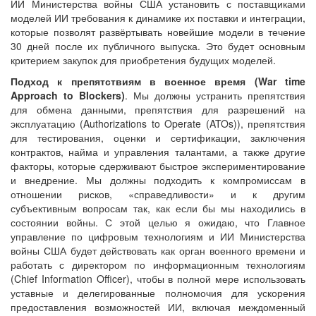
ИИ Министерства войны США установить с поставщиками
моделей ИИ требования к динамике их поставки и интеграции,
которые позволят развёртывать новейшие модели в течение
30 дней после их публичного выпуска. Это будет основным
критерием закупок для приобретения будущих моделей.
Подход к препятствиям в военное время (
War
time
Approach
to
Blockers
)
. Мы должны устранить препятствия
для обмена данными, препятствия для разрешений на
эксплуатацию (Authorizations to Operate (ATOs)), препятствия
для тестирования, оценки и сертификации, заключения
контрактов, найма и управления талантами, а также другие
факторы, которые сдерживают быстрое экспериментирование
и внедрение. Мы должны подходить к компромиссам в
отношении рисков, «справедливости» и к другим
субъективным вопросам так, как если бы мы находились в
состоянии войны. С этой целью я ожидаю, что Главное
управление по цифровым технологиям и ИИ Министерства
войны США будет действовать как орган военного времени и
работать с директором по информационным технологиям
(Chief Information Officer), чтобы в полной мере использовать
уставные и делегированные полномочия для ускорения
предоставления возможностей ИИ, включая междоменный