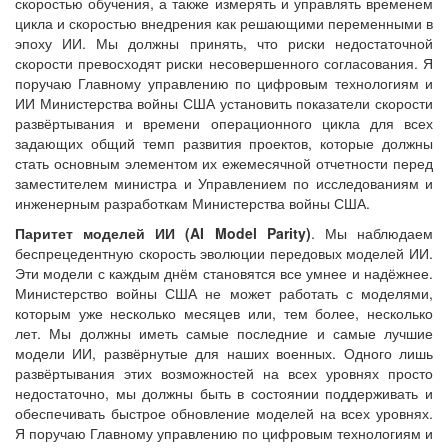
скоростью обучения, а также измерять и управлять временем
цикла и скоростью внедрения как решающими переменными в
эпоху ИИ. Мы должны принять, что риски недостаточной
скорости превосходят риски несовершенного согласования. Я
поручаю Главному управлению по цифровым технологиям и
ИИ Министерства войны США установить показатели скорости
развёртывания и времени операционного цикла для всех
задающих общий темп развития проектов, которые должны
стать основным элементом их ежемесячной отчетности перед
заместителем министра и Управлением по исследованиям и
инженерным разработкам Министерства войны США.
Паритет моделей ИИ (
AI
Model
Parity
)
. Мы наблюдаем
беспрецедентную скорость эволюции передовых моделей ИИ.
Эти модели с каждым днём становятся все умнее и надёжнее.
Министерство войны США не может работать с моделями,
которым уже несколько месяцев или, тем более, несколько
лет. Мы должны иметь самые последние и самые лучшие
модели ИИ, развёрнутые для наших военных. Одного лишь
развёртывания этих возможностей на всех уровнях просто
недостаточно, мы должны быть в состоянии поддерживать и
обеспечивать быстрое обновление моделей на всех уровнях.
Я поручаю Главному управлению по цифровым технологиям и