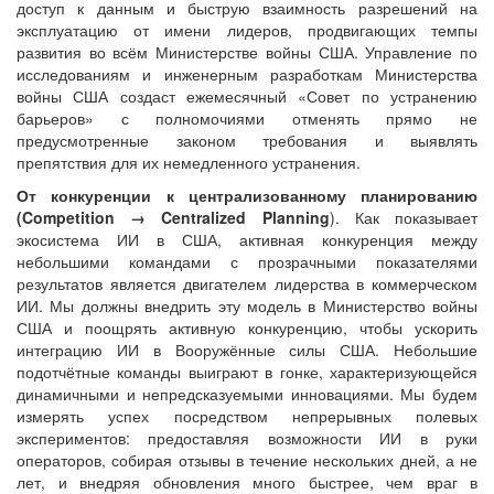
доступ к данным и быструю взаимность разрешений на
эксплуатацию от имени лидеров, продвигающих темпы
развития во всём Министерстве войны США. Управление по
исследованиям и инженерным разработкам Министерства
войны США создаст ежемесячный «Совет по устранению
барьеров» с полномочиями отменять прямо не
предусмотренные законом требования и выявлять
препятствия для их немедленного устранения.
От конкуренции к централизованному планированию
(
Competition
→
Centralized
Planning
). Как показывает
экосистема ИИ в США, активная конкуренция между
небольшими командами с прозрачными показателями
результатов является двигателем лидерства в коммерческом
ИИ. Мы должны внедрить эту модель в Министерство войны
США и поощрять активную конкуренцию, чтобы ускорить
интеграцию ИИ в Вооружённые силы США. Небольшие
подотчётные команды выиграют в гонке, характеризующейся
динамичными и непредсказуемыми инновациями. Мы будем
измерять успех посредством непрерывных полевых
экспериментов: предоставляя возможности ИИ в руки
операторов, собирая отзывы в течение нескольких дней, а не
лет, и внедряя обновления много быстрее, чем враг в