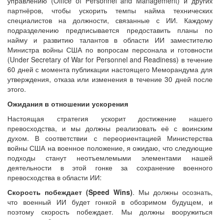
управлению (Office of Personnel and Management) и других
партнёров, чтобы ускорить темпы найма технических
специалистов на должности, связанные с ИИ. Каждому
подразделению предписывается предоставить планы по
найму и развитию талантов в области ИИ заместителю
Министра войны США по вопросам персонала и готовности
(Under Secretary of War for Personnel and Readiness) в течение
60 дней с момента публикации настоящего Меморандума для
утверждения, отказа или изменения в течение 30 дней после
этого.
Ожидания в отношении ускорения
Настоящая стратегия ускорит достижение нашего
превосходства, и мы должны реализовать её с воинским
духом. В соответствии с переориентацией Министерства
войны США на военное положение, я ожидаю, что следующие
подходы станут неотъемлемыми элементами нашей
деятельности в этой гонке за сохранение военного
превосходства в области ИИ:
Скорость побеждает (
Speed
Wins
)
. Мы должны осознать,
что военный ИИ будет гонкой в обозримом будущем, и
поэтому скорость побеждает. Мы должны вооружиться