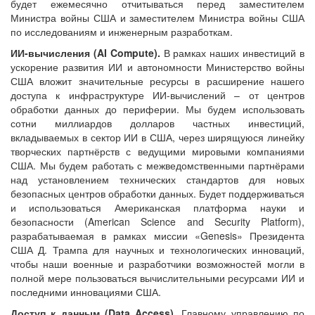
будет ежемесячно отчитываться перед заместителем
Министра войны США и заместителем Министра войны США
по исследованиям и инженерным разработкам.
ИИ-вычисления (
AI
Compute
).
В рамках наших инвестиций в
ускорение развития ИИ и автономности Министерство войны
США вложит значительные ресурсы в расширение нашего
доступа к инфраструктуре ИИ-вычислений – от центров
обработки данных до периферии. Мы будем использовать
сотни миллиардов долларов частных инвестиций,
вкладываемых в сектор ИИ в США, через ширящуюся линейку
творческих партнёрств с ведущими мировыми компаниями
США. Мы будем работать с межведомственными партнёрами
над установлением технических стандартов для новых
безопасных центров обработки данных. Будет поддерживаться
и использоваться Американская платформа науки и
безопасности (American Science and Security Platform),
разрабатываемая в рамках миссии «Genesis» Президента
США Д. Трампа для научных и технологических инноваций,
чтобы наши военные и разработчики возможностей могли в
полной мере пользоваться вычислительными ресурсами ИИ и
последними инновациями США.
Доступ к данным (
Data
Access
)
. Главному управлению по