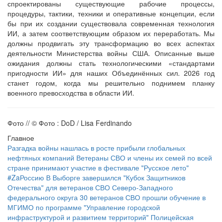
спроектированы существующие рабочие процессы,
процедуры, тактики, техники и оперативные концепции, если
бы при их создании существовала современная технология
ИИ, а затем соответствующим образом их переработать. Мы
должны продвигать эту трансформацию во всех аспектах
деятельности Министерства войны США. Описанные выше
ожидания должны стать технологическими «стандартами
пригодности ИИ» для наших Объединённых сил. 2026 год
станет годом, когда мы решительно поднимем планку
военного превосходства в области ИИ.
Фото // © Фото : DoD / Lisa Ferdinando
Главное
Разгадка войны нашлась в росте прибыли глобальных
нефтяных компаний
Ветераны СВО и члены их семей по всей
стране принимают участие в фестивале "Русское лето"
#ZaРоссию
В Выборге завершился "Кубок Защитников
Отечества" для ветеранов СВО Северо-Западного
федерального округа
30 ветеранов СВО прошли обучение в
МГИМО по программе "Управление городской
инфраструктурой и развитием территорий"
Полицейская