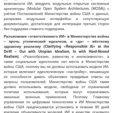
возможности ИИ, внедрять модульные открытые системные
архитектуры (Modular Open System Architectures (MOSA)) с
учётом Постановлений Министерства войны США о данных,
раскрывая модульные интерфейсы и сопутствующую
документацию, достаточную для интеграции третьих сторон
без поддержки главного подрядчика.
Разъяснение «ответственного ИИ» в Министерстве войны
– прочь утопический идеализм, и «да» – жёсткому
здравому реализму (
Clarifying
«
Responsible
AI
»
at
the
DoW
–
Out
with
Utopian
Idealism
,
In
with
Hard
-
Nosed
Realism
)
. «Разнообразию, равенству и инклюзивности», а
также социальным идеологиям нет места в Министерстве
войны США, поэтому мы не должны использовать модели ИИ,
которые включают идеологическую «настройку», мешающую
их способности давать объективно правдивые ответы на
запросы пользователей. Министерство войны США также
должно использовать модели, свободные от ограничений
политики использования, которые могут ограничивать
законные военные применения. Поэтому Главному
управлению по цифровым технологиям и ИИ Министерства
войны США предписывается установить в течение 90 дней
критерии объективности моделей ИИ в качестве основного