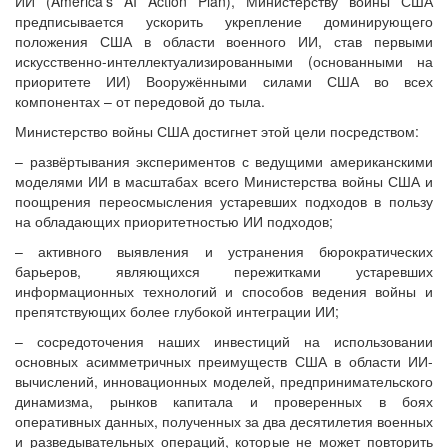
ИИ (America's AI Action Plan), Министерству войны США
предписывается ускорить укрепление доминирующего
положения США в области военного ИИ, став первыми
искусственно-интеллектуализированными (основанными на
приоритете ИИ) Вооружёнными силами США во всех
компонентах – от передовой до тыла.
Министерство войны США достигнет этой цели посредством:
– развёртывания экспериментов с ведущими американскими
моделями ИИ в масштабах всего Министерства войны США и
поощрения переосмысления устаревших подходов в пользу
на обладающих приоритетностью ИИ подходов;
– активного выявления и устранения бюрократических
барьеров, являющихся пережитками устаревших
информационных технологий и способов ведения войны и
препятствующих более глубокой интеграции ИИ;
– сосредоточения наших инвестиций на использовании
основных асимметричных преимуществ США в области ИИ-
вычислений, инновационных моделей, предпринимательского
динамизма, рынков капитала и проверенных в боях
оперативных данных, полученных за два десятилетия военных
и разведывательных операций, которые не может повторить