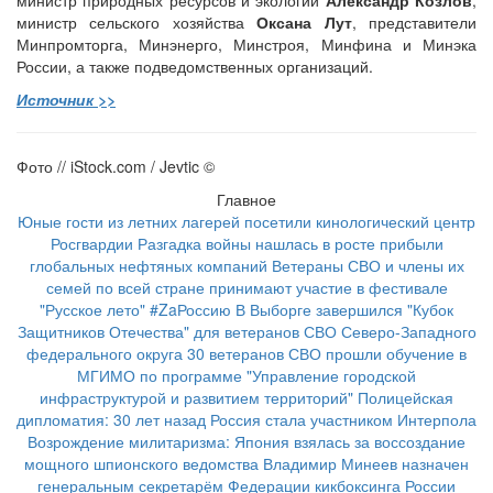
министр природных ресурсов и экологии
Александр Козлов
,
министр сельского хозяйства
Оксана Лут
, представители
Минпромторга, Минэнерго, Минстроя, Минфина и Минэка
России, а также подведомственных организаций.
Источник >>
Фото // iStock.com / Jevtic ©
Главное
Юные гости из летних лагерей посетили кинологический центр
Росгвардии
Разгадка войны нашлась в росте прибыли
глобальных нефтяных компаний
Ветераны СВО и члены их
семей по всей стране принимают участие в фестивале
"Русское лето" #ZaРоссию
В Выборге завершился "Кубок
Защитников Отечества" для ветеранов СВО Северо-Западного
федерального округа
30 ветеранов СВО прошли обучение в
МГИМО по программе "Управление городской
инфраструктурой и развитием территорий"
Полицейская
дипломатия: 30 лет назад Россия стала участником Интерпола
Возрождение милитаризма: Япония взялась за воссоздание
мощного шпионского ведомства
Владимир Минеев назначен
генеральным секретарём Федерации кикбоксинга России