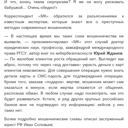
И что, конец таким сюрпризам? Я же не могу рисковать
бабушкой… Очень обидно!»
Корреспондент «МК» обратился за разъяснениями к
известным экспертам, которые знают все о преступных
методах современных мошенников.
— В настоящее время мы таких схем мошенничества не
выявили, — прокомментировал «МК» этот случай доктор
юридических наук, профессор, завкафедрой международного
права РГСУ, автор книг по кибербезопасности
Юрий Жданов
.
— По жалобам клиентов роста обращений нет. Выглядит как
вброс, потому что через «код доставки» украсть деньги с карт
клиентов невозможно. Для совершения операции нужно знать
детали карты и СМС-пароль для подтверждения операции.
Кроме того, заказав «подарок» жертве, мошенник может сам
оказаться в минусе, если жертва откажется от общения,
распознав обман. В любом случае надо посмотреть, как это
будет развиваться. Кстати, и ряд других крупных российских
банков мне не подтвердил эту информацию: кейсов у них
таких нет.
Более подробно мошеннические схемы описал заслуженный
юрист РФ Иван Соловьев: