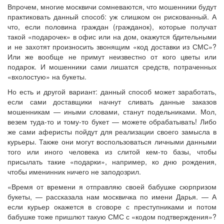
Впрочем, многие москвичи сомневаются, что мошенники будут
практиковать данный способ: уж слишком он рискованный. А
что, если половина граждан (гражданок), которые получат
такой «подарочек» в офис или на дом, окажутся бдительными
и не захотят произносить звонящим «код доставки из СМС»?
Или же вообще не примут неизвестно от кого цветы или
подарок. И мошенники сами лишатся средств, потраченных
«вхолостую» на букеты.
Но есть и другой вариант: данный способ может заработать,
если сами доставщики начнут сливать данные заказов
мошенникам — иными словами, станут подельниками. Мол,
везем туда-то и тому-то букет — можете обрабатывать! Либо
же сами аферисты пойдут для реализации своего замысла в
курьеры. Также они могут воспользоваться личными данными
того или иного человека из слитой кем-то базы, чтобы
присылать такие «подарки», например, ко дню рождения,
чтобы именинник ничего не заподозрил.
«Время от времени я отправляю своей бабушке сюрпризом
букеты, — рассказала нам москвичка по имени Дарья. — А
если курьер окажется в сговоре с преступниками и потом
бабушке тоже пришлют такую СМС с «кодом подтверждения»?