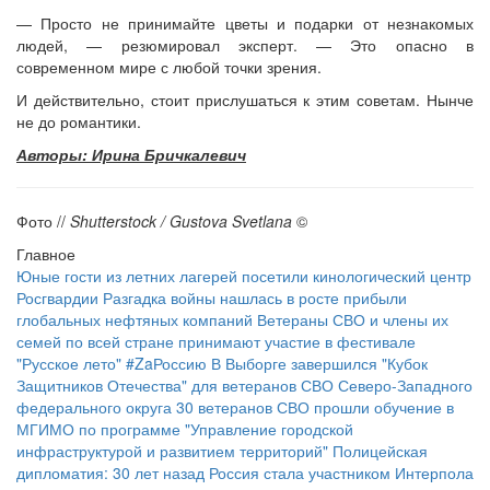
— Просто не принимайте цветы и подарки от незнакомых
людей, — резюмировал эксперт. — Это опасно в
современном мире с любой точки зрения.
И действительно, стоит прислушаться к этим советам. Нынче
не до романтики.
Авторы: Ирина Бричкалевич
Фото //
Shutterstock / Gustova Svetlana
©
Главное
Юные гости из летних лагерей посетили кинологический центр
Росгвардии
Разгадка войны нашлась в росте прибыли
глобальных нефтяных компаний
Ветераны СВО и члены их
семей по всей стране принимают участие в фестивале
"Русское лето" #ZaРоссию
В Выборге завершился "Кубок
Защитников Отечества" для ветеранов СВО Северо-Западного
федерального округа
30 ветеранов СВО прошли обучение в
МГИМО по программе "Управление городской
инфраструктурой и развитием территорий"
Полицейская
дипломатия: 30 лет назад Россия стала участником Интерпола