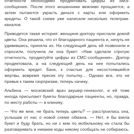
отчетности необходимо продиктовать цифры из SMS-
сообщения. После этого мошенники вежливо прощаются, а
затем пытаются украсть деньги с карты или оформить
кредиты. О такой схеме уже написали несколько телеграм-
каналов.
Приводится такая история: женщине-доктору прислали домой
цветы. Она решила, что от благодарного пациента и, ничуть не
удивившись, приняла их. На следующий день ей позвонили и
спросили, получила ли она букет: «Нам сделали строгую
отчетность, продиктуйте цифры из СМС-сообщения». Доктор
продиктовала, а на следующий день на нее попытались
оформить кредит. Банк, к счастью для несостоявшейся
жертвы, вовремя пресек эту попытку… Однако все, кто не
привык к таким сюрпризам, теперь начеку.
Альбина — московский врач акушер-гинеколог, и ей тоже
иногда присылают букеты благодарные пациенты, но, правда,
по месту работы — в клинику.
— Что же мне, не брать теперь цветы? — расстроилась она,
услышав от нас о новой схеме обмана. — Нет, я бы взяла
букет и буду брать, но ни с кем по мобильному не стала бы
разговаривать и никакие коды никому сообщать не собираюсь.