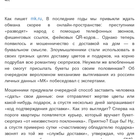
Как пишет
mk.ru
, В последние годы мы привыкли ждать
обмана скорее в онлайн-пространстве: преступники
«разводят» народ с помощью телефонных звонков,
фишинговых ссылок, фейковых QR-кодов... Однако теперь
появилось и мошенничество с доставкой на дом — в
буквальном смысле. Злоумышленники стали использовать в
своих грязных целях доставку цветов и подарков, на корню
подрубая всю романтику сюрпризов. Неужели же влюбленные
не смогут присылать букеты роз своим половинкам? Об
очередном вероломном механизме вытягивания из россиян
личных данных «МК» побеседовал с экспертами.
Мошенники придумали очередной способ заставить человека
«сдать» свои данные: они отправляют жертве цветы или
какой-нибудь подарок, а спустя несколько дней запрашивают
«код подтверждения доставки». Как это выглядит? Сперва на
пороге квартиры появляется курьер, который вручает букет-
сюрприз «от неизвестного поклонника». Приятно? Еще бы! Ну,
а спустя примерно сутки «счастливому обладателю подарка»
звонят из той же «службы доставки», утверждая, что для