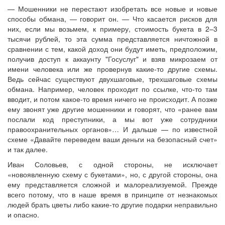
— Мошенники не перестают изобретать все новые и новые
способы обмана, — говорит он. — Что касается рисков для
них, если мы возьмем, к примеру, стоимость букета в 2–3
тысячи рублей, то эта сумма представляется ничтожной в
сравнении с тем, какой доход они будут иметь, предположим,
получив доступ к аккаунту "Госуслуг" и взяв микрозаем от
имени человека или же провернув какие-то другие схемы.
Ведь сейчас существуют двухшаговые, трехшаговые схемы
обмана. Например, человек проходит по ссылке, что-то там
вводит, и потом какое-то время ничего не происходит. А позже
ему звонят уже другие мошенники и говорят, что «ранее вам
послали код преступники, а мы вот уже сотрудники
правоохранительных органов»… И дальше — по известной
схеме «Давайте переведем ваши деньги на безопасный счет»
и так далее.
Иван Соловьев, с одной стороны, не исключает
«новоявленную схему с букетами», но, с другой стороны, она
ему представляется сложной и малореализуемой. Прежде
всего потому, что в наше время в принципе от незнакомых
людей брать цветы либо какие-то другие подарки неправильно
и опасно.