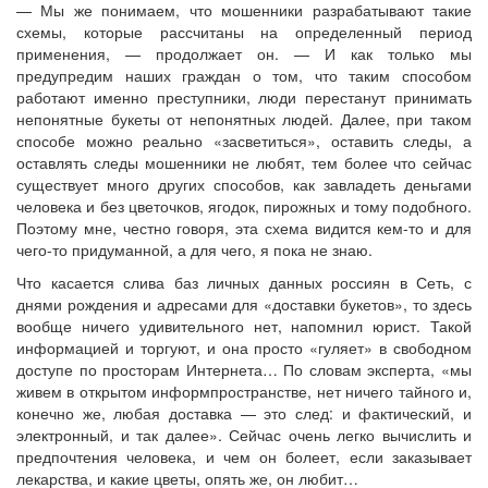
— Мы же понимаем, что мошенники разрабатывают такие
схемы, которые рассчитаны на определенный период
применения, — продолжает он. — И как только мы
предупредим наших граждан о том, что таким способом
работают именно преступники, люди перестанут принимать
непонятные букеты от непонятных людей. Далее, при таком
способе можно реально «засветиться», оставить следы, а
оставлять следы мошенники не любят, тем более что сейчас
существует много других способов, как завладеть деньгами
человека и без цветочков, ягодок, пирожных и тому подобного.
Поэтому мне, честно говоря, эта схема видится кем-то и для
чего-то придуманной, а для чего, я пока не знаю.
Что касается слива баз личных данных россиян в Сеть, с
днями рождения и адресами для «доставки букетов», то здесь
вообще ничего удивительного нет, напомнил юрист. Такой
информацией и торгуют, и она просто «гуляет» в свободном
доступе по просторам Интернета… По словам эксперта, «мы
живем в открытом информпространстве, нет ничего тайного и,
конечно же, любая доставка — это след: и фактический, и
электронный, и так далее». Сейчас очень легко вычислить и
предпочтения человека, и чем он болеет, если заказывает
лекарства, и какие цветы, опять же, он любит…