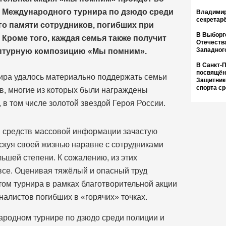
 Международного турнира по дзюдо среди
Владимир
секретар
го памяти сотрудников, погибших при
В Выборг
 Кроме того, каждая семья также получит
Отечеств
Западног
ьптурную композицию «Мы помним».
В Санкт-
посвящён
нира удалось материально поддержать семьи
Защитник
спорта с
в, многие из которых были награждены
в том числе золотой звездой Героя России.
и средств массовой информации зачастую
скуя своей жизнью наравне с сотрудниками
льшей степени. К сожалению, из этих
се. Оценивая тяжёлый и опасный труд
ом турнира в рамках благотворительной акции
налистов погибших в «горячих» точках.
народном турнире по дзюдо среди полиции и