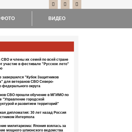
ФОТО
ВИДЕО
 СВО и члены их семей по всей стране
т участие в фестивале "Русское лето"
ию
е завершился "Кубок Защитников
а" для ветеранов СВО Северо-
о федерального округа
анов СВО прошли обучение в МГИМО по
е "Управление городской
уктурой и развитием территорий"
кая дипломатия: 30 лет назад Россия
астником Интерпола
ние милитаризма: Япония взялась за
ние мощного шпионского ведомства