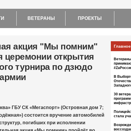
ТИ
ВЕТЕРАНЫ
ПРОЕКТЫ
ая акция "Мы помним"
Главное
я церемонии открытия
Ветераны
принимаю
го турнира по дзюдо
#ZaРосс
 армии
В Выборг
Отечеств
Западног
30 ветер
программ
инфрастр
ква» ГБУ СК «Мегаспорт» (Островная дом 7;
Полицейс
одёжная») состоится вручение автомобилей
стала уч
структур, погибших при исполнении
Возрожде
воссозда
ительная акция «Мы помним» пройдёт во