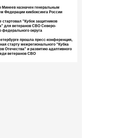
 Минеев назначен генеральным
ём Федерации кикбоксинга России
е стартовал "Кубок защитников
а" для ветеранов СВО Северо-
о федерального округа
Петербурге прошла пресс-конференция,
ная старту межрегионального "Кубка
ов Отечества" и развитию адаптивного
реди ветеранов СВО