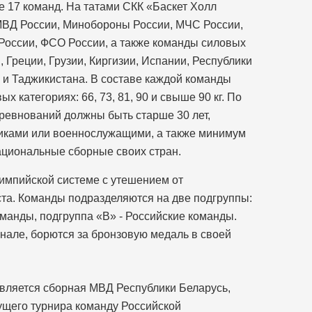
е 17 команд. На татами СКК «Баскет Холл
МВД России, Минобороны России, МЧС России,
России, ФСО России, а также команды силовых
 Греции, Грузии, Киргизии, Испании, Республики
а и Таджикистана. В составе каждой команды
х категориях: 66, 73, 81, 90 и свыше 90 кг. По
оревнований должны быть старше 30 лет,
иками или военнослужащими, а также минимум
национальные сборные своих стран.
импийской системе с утешением от
ста. Команды подразделяются на две подгруппы:
манды, подгруппа «В» - Российские команды.
але, борются за бронзовую медаль в своей
ляется сборная МВД Республики Беларусь,
щего турнира команду Российской