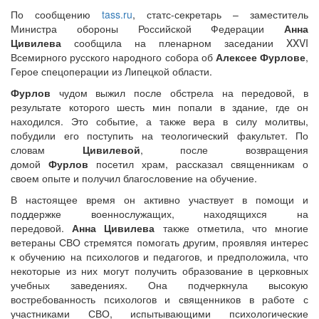
По сообщению
tass.ru
, статс-секретарь – заместитель
Министра обороны Российской Федерации
Анна
Цивилева
сообщила на пленарном заседании XXVI
Всемирного русского народного собора об
Алексее Фурлове
,
Герое спецоперации из Липецкой области.
Фурлов
чудом выжил после обстрела на передовой, в
результате которого шесть мин попали в здание, где он
находился. Это событие, а также вера в силу молитвы,
побудили его поступить на теологический факультет. По
словам
Цивилевой
, после возвращения
домой
Фурлов
посетил храм, рассказал священникам о
своем опыте и получил благословение на обучение.
В настоящее время он активно участвует в помощи и
поддержке военнослужащих, находящихся на
передовой.
Анна Цивилева
также отметила, что многие
ветераны СВО стремятся помогать другим, проявляя интерес
к обучению на психологов и педагогов, и предположила, что
некоторые из них могут получить образование в церковных
учебных заведениях. Она подчеркнула высокую
востребованность психологов и священников в работе с
участниками СВО, испытывающими психологические