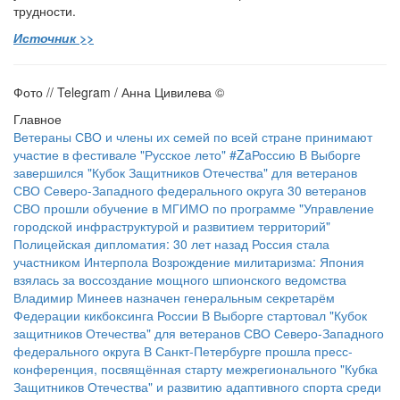
трудности.
Источник >>
Фото // Telegram / Анна Цивилева ©
Главное
Ветераны СВО и члены их семей по всей стране принимают
участие в фестивале "Русское лето" #ZaРоссию
В Выборге
завершился "Кубок Защитников Отечества" для ветеранов
СВО Северо-Западного федерального округа
30 ветеранов
СВО прошли обучение в МГИМО по программе "Управление
городской инфраструктурой и развитием территорий"
Полицейская дипломатия: 30 лет назад Россия стала
участником Интерпола
Возрождение милитаризма: Япония
взялась за воссоздание мощного шпионского ведомства
Владимир Минеев назначен генеральным секретарём
Федерации кикбоксинга России
В Выборге стартовал "Кубок
защитников Отечества" для ветеранов СВО Северо-Западного
федерального округа
В Санкт-Петербурге прошла пресс-
конференция, посвящённая старту межрегионального "Кубка
Защитников Отечества" и развитию адаптивного спорта среди