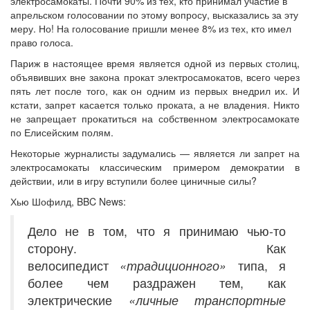
электросамокаты. Почти 90% из тех, кто принимал участие в
апрельском голосовании по этому вопросу, высказались за эту
меру. Но! На голосование пришли менее 8% из тех, кто имел
право голоса.
Париж в настоящее время является одной из первых столиц,
объявивших вне закона прокат электросамокатов, всего через
пять лет после того, как он одним из первых внедрил их. И
кстати, запрет касается только проката, а не владения. Никто
не запрещает прокатиться на собственном электросамокате
по Елисейским полям.
Некоторые журналисты задумались — является ли запрет на
электросамокаты классическим примером демократии в
действии, или в игру вступили более циничные силы?
Хью Шофилд, BBC News:
Дело не в том, что я принимаю чью-то
сторону. Как
велосипедист
«традиционного»
типа, я
более чем раздражен тем, как
электрические
«личные транспортные