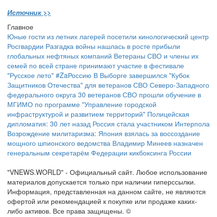
Источник >>
Главное
Юные гости из летних лагерей посетили кинологический центр
Росгвардии
Разгадка войны нашлась в росте прибыли
глобальных нефтяных компаний
Ветераны СВО и члены их
семей по всей стране принимают участие в фестивале
"Русское лето" #ZaРоссию
В Выборге завершился "Кубок
Защитников Отечества" для ветеранов СВО Северо-Западного
федерального округа
30 ветеранов СВО прошли обучение в
МГИМО по программе "Управление городской
инфраструктурой и развитием территорий"
Полицейская
дипломатия: 30 лет назад Россия стала участником Интерпола
Возрождение милитаризма: Япония взялась за воссоздание
мощного шпионского ведомства
Владимир Минеев назначен
генеральным секретарём Федерации кикбоксинга России
"VNEWS.WORLD" - Официальный сайт. Любое использование
материалов допускается только при наличии гиперссылки.
Информация, представленная на данном сайте, не являются
офертой или рекомендацией к покупке или продаже каких-
либо активов. Все права защищены. ©