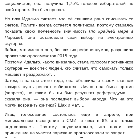
социалистов, она получила 1,75% голосов избирателей по
всей стране. Это был провал.
Но г-жа Идальго считает, что её слишком рано списывать со
счетов. Политик всегда остается политиком, поэтому стараясь
показать свою
полезность
значимость (
по крайней мере в
Париже
), она остановила свой выбор на электронных
скутерах.
Забыв, что именно она, без всяких референдумов, разрешила
прокат электросамокатов 2018 году.
Поэтому Идальго, как-то внезапно, стала голосом противников
скутеров — всех тех людей, кто считает, что самокаты только
мешают и раздражают…
Затем, в начале этого года, она объявила о своем главном
козыре: пусть решает избиратель. Лично она была против
(запрета), но каким бы ни был результат референдума, —
сказала она, — она последует выбору народа. Что на это
могли возразить критики? Шах и мат….
Итак, голосование состоялось ещё в апреле, при
минимальном освещении в СМИ, и явка в 8% это только
подтверждает. Поэтому неудивительно, что почти все
пришедшие на участки парижане проголосовали за запрет.