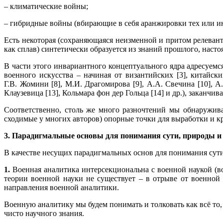
– климатические войны;
– гибридные войны (вбирающие в себя аранжировки тех или и
Есть некоторая (сохраняющаяся неизменной и притом релеван
как сплав) синтетически образуется из знаний прошлого, насто
В части этого инвариантного концептуального ядра адресуем
военного искусства – начиная от византийских [3], китайск
Г.В. Жомини [8], М.И. Драгомирова [9], А.А. Свечина [10],
Клаузевица [13], Кольмара фон дер Гольца [14] и др.), закан
Соответственно, столь же много разночтений мы обнаружива
сходимые у многих авторов) опорные точки для выработки и к
3. Парадигмальные основы для понимания сути, природы и
В качестве несущих парадигмальных основ для понимания сут
1.
Военная аналитика интерсекциональна с военной наукой (в
теории военной науки не существует – в отрыве от военной 
направления военной аналитики.
Военную аналитику мы будем понимать и толковать как всё то
чисто научного знания.