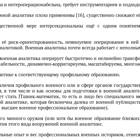
а и интероперационабельна, требует инструментариев и подходо
енной аналитике плохо применимы [16], существенно снижают е
щественной мере интерсекциональны ещё с одним понятие
её риск-ориентированность, неминуемое оперирование в ней 
 аналитикой. Военная аналитика почти всегда работает с непол
, военная аналитика оперирует быстротечно и нелинейно тран
онабельности, динамично-корригириуема, масштабируема, многоа
литике к соответствующему профильному образованию.
аличия профильного военного или в сфере органов государстве
 в том числе и как основы для подготовки в военной аналитик
стать ITшник-математик, то есть и лицо без специального ме
й аналитике, которая бесконечна далека от военной публицисти
 высшее военное профессиональное образование).
ого минного оружия (или хотя бы военное образование близких 
тия этого вида вооружений военной аналитике.
ьные опыт и вес профессиональных военных историков, отнеся 