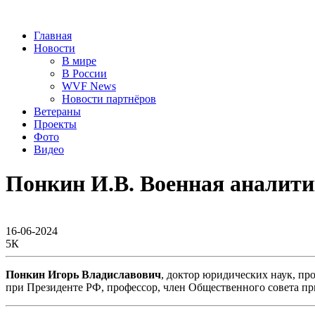
Главная
Новости
В мире
В России
WVF News
Новости партнёров
Ветераны
Проекты
Фото
Видео
Понкин И.В. Военная аналити
16-06-2024
5К
Понкин Игорь Владиславович
, доктор юридических наук, п
при Президенте РФ, профессор, член Общественного совета п