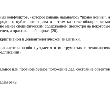
х конфликтов, «которое раньше называлось “право войны”, а
родного публичного права и в этом качестве обладает всеми
не менее специфическим содержанием (несмотря на некоторые
лен, а практика – обширна» [20].
скриптивной и девиантологической аналитики.
я аналитика особо нуждается в инструментах и технологиях
редписаний).
альное или прогнозируемое положение дел, состояние объектов
едём речь: