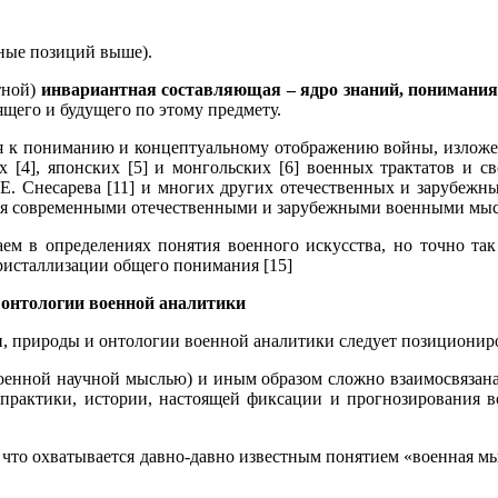
ные позиций выше).
тной)
инвариантная составляющая – ядро знаний, понимани
ящего и будущего по этому предмету.
ся к пониманию и концептуальному отображению войны, изложен
их [4], японских [5] и монгольских [6] военных трактатов и с
 А.Е. Снесарева [11] и многих других отечественных и зарубеж
чивая современными отечественными и зарубежными военными мыс
ем в определениях понятия военного искусства, но точно та
ристаллизации общего понимания [15]
 онтологии военной аналитики
и, природы и онтологии военной аналитики следует позиционир
оенной научной мыслью) и иным образом сложно взаимосвязана 
практики, истории, настоящей фиксации и прогнозирования во
, что охватывается давно-давно известным понятием «военная м