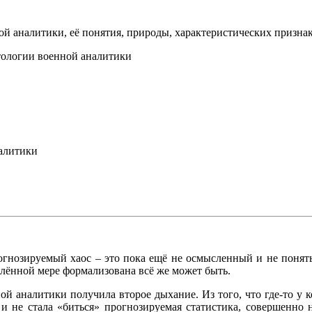
й аналитики, её понятия, природы, характеристических призна
тологии военной аналитики
налитики
рогнозируемый хаос – это пока ещё не осмысленный и не понят
елённой мере формализована всё же может быть.
й аналитики получила второе дыхание. Из того, что где-то у ко
и не стала «биться» прогнозируемая статистика, совершенно н