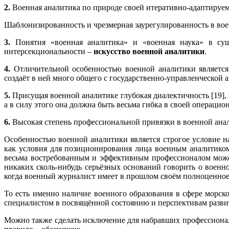
2.
Военная аналитика по природе своей итеративно-адаптируем
Шаблонизированность и чрезмерная заурегулированность в во
3.
Понятия «военная аналитика» и «военная наука» в су
интерсекциональности –
искусство военной аналитики
.
4.
Отличительной особенностью военной аналитики является 
создаёт в ней много общего с государственно-управленческой
5.
Присущая военной аналитике глубокая диалектичность [19]
а в силу этого она должна быть весьма гибка в своей операци
6.
Высокая степень профессиональной привязки в военной ана
Особенностью военной аналитики является строгое условие н
как условия для позиционирования лица военным аналитиком,
весьма востребованным и эффективным профессионалом может 
никаких сколь-нибудь серьёзных оснований говорить о военно
когда военный журналист имеет в прошлом своём полноценное
То есть именно наличие военного образования в сфере морск
специалистом в посвящённой состоянию и перспективам разви
Можно также сделать исключение для набравших профессионал