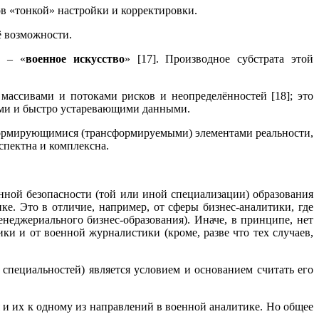
в «тонкой» настройки и корректировки.
ё возможности.
м – «
военное искусство
» [17]. Производное субстрата этой
массивами и потоками рисков и неопределённостей [18]; это
ными и быстро устаревающими данными.
сформирующимися (трансформируемыми) элементами реальности,
спектна и комплексна.
нной безопасности (той или иной специализации) образования
е. Это в отличие, например, от сферы бизнес-аналитики, где
неджериального бизнес-образования). Иначе, в принципе, нет
ки и от военной журналистики (кроме, разве что тех случаев,
специальностей) является условием и основанием считать его
и их к одному из направлений в военной аналитике. Но общее