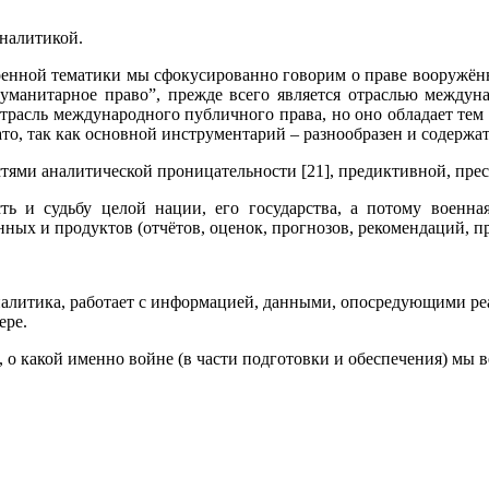
аналитикой.
енной тематики мы сфокусированно говорим о праве вооружённы
уманитарное право”, прежде всего является отраслью междуна
расль международного публичного права, но оно обладает тем 
о, так как основной инструментарий – разнообразен и содержате
тями аналитической проницательности [21], предиктивной, пре
ь и судьбу целой нации, его государства, а потому военна
ных и продуктов (отчётов, оценок, прогнозов, рекомендаций, п
аналитика, работает с информацией, данными, опосредующими ре
ере.
 о какой именно войне (в части подготовки и обеспечения) мы в