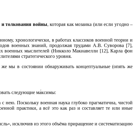
я и толкования войны
, которая как мозаика (или если угодно –
ному, хронологически, в работах классиков военной теории и
водов военных знаний, продолжая трудами А.В. Суворова [7],
ных военных мыслителей (Никколо Макиавелли [12], Карла фон
лителями стратегического уровня.
к же мы в состоянии обнаруживать концептуальные (опять же
овать следующие ма́ксимы:
с нею. Поскольку военная наука глубоко прагматична, чистой
енной практики, а всё это как раз и составляет те или иные
ысль», исключив из этого объёма приращение и систематизацию