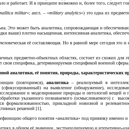
ало и работает. И в принципе возможно и, более того, следует г
nal
í
tica
militar
»; англ. – «
military
analytics
») это одна из предме
ьна. Это может быть аналитика, сопровождающая и обеспечиваю
ядки выше) плотно насыщенная, интенсивная аналитика, обеспе
человеческая её составляющая. Но в равной мере сегодня это и е
личных предметно-объектных областях, состоит из схожих для э
ет своя специфика, детерминируемая спецификой военной сферы
ной аналитики, её понятия, природы, характеристических п
иниции (повторимся),
аналитика
– реализуемый в интеллект
 (сфокусированный) на выявление (обнаружение), исследован
исследование и моделирование природы и онтологий вещей и пр
 обработки указанного познаваемого (осмысливаемого) с высок
я формализованностью, прикладной новизной и релевантнос
ктивных решений [1].
дефиницию общего понятия «аналитика» под привязку именно и 
ику в общем её значении, экстраполируемую и итеративно-адап