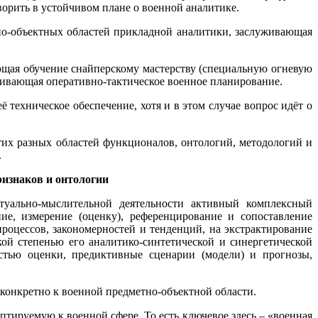
оворить в устойчивом плане о военной аналитике.
тно-объектных областей прикладной аналитики, заслуживающая
щая обучение снайперскому мастерству (специальную огневую
чивающая оперативно-тактическое военное планирование.
ё техническое обеспечение, хотя и в этом случае вопрос идёт о
тих разных областей функционалов, онтологий, методологий и
.
ризнаков и онтологии
уально-мыслительной деятельности активный комплексный
ие, измерение (оценку), референцирование и сопоставление
оцессов, закономерностей и тенденций, на экстрактирование
ой степенью его аналитико-синтетической и синергетической
тью оценки, предиктивные сценарии (модели) и прогнозы,
конкретно к военной предметно-объектной области.
тируемую к военной сфере. То есть ключевое здесь – «военная