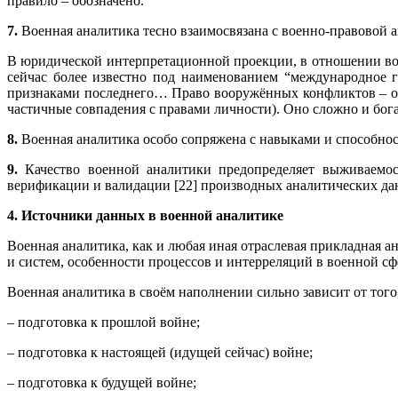
правило – обозначено.
7.
Военная аналитика тесно взаимосвязана с военно-правовой 
В юридической интерпретационной проекции, в отношении во
сейчас более известно под наименованием “международное г
признаками последнего… Право вооружённых конфликтов – от
частичные совпадения с правами личности). Оно сложно и богат
8.
Военная аналитика особо сопряжена с навыками и способнос
9.
Качество военной аналитики предопределяет выживаемост
верификации и валидации [22] производных аналитических дан
4. Источники данных в военной аналитике
Военная аналитика, как и любая иная отраслевая прикладная 
и систем, особенности процессов и интерреляций в военной сф
Военная аналитика в своём наполнении сильно зависит от того,
– подготовка к прошлой войне;
– подготовка к настоящей (идущей сейчас) войне;
– подготовка к будущей войне;