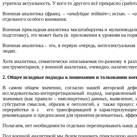
утратила актуальность. У кого-то другого всё прекрасно сработ
Военная аналитика (франц. – «
analytique
militaire
»; испан. – «
a
отдельного особого внимания.
Военная прикладная аналитика масштабируема и мультимодал
подготовку), это может быть (в приложении к уровням на пор
Военная аналитика – это, в первую очередь, интеллектуальная 
людях.
Хотя аналитика, семантически описываемая по-разному в раз
инструментариев, у военной аналитики, очевидно, наличеству
2. Общее исходные подходы к пониманию и толкованию воен
В самом общем значении, согласно нашей авторской деф
исследовательско-интерпретационный подход, направленный
значимых (как правило – имплицитных) данных, выявление, 
субстратов смыслов, образов и онтологий, а также процесс
переработки и с его трансформацией в характеризующиес
рекомендации и предписания для принятия релевантных, эффе
Полагаем, нет необходимости отдельно перелицовывать нашу 
Под военной аналитикой мы будем понимать прикладную аналит