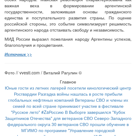
важная веха в формировании аргентинской
государственности, заложившая основы гражданского
единства и поступательного развития страны. По оценке
российской стороны, это событие символизирует решимость
аргентинского народа отстаивать свободу и независимость.
МИД России выразил пожелания народу Аргентины успехов,
благополучия и процветания.
Источник >>
Фото // vvesti.com / Виталий Рагулин ©
Главное
Юные гости из летних лагерей посетили кинологический центр
Росгвардии
Разгадка войны нашлась в росте прибыли
глобальных нефтяных компаний
Ветераны СВО и члены их
семей по всей стране принимают участие в фестивале
"Русское лето" #ZaРоссию
В Выборге завершился "Кубок
Защитников Отечества" для ветеранов СВО Северо-Западного
федерального округа
30 ветеранов СВО прошли обучение в
МГИМО по программе "Управление городской